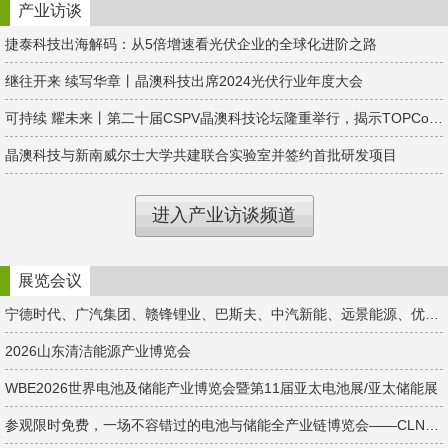
产业访谈
捷泰科技出海解码：从5倍增速看光伏企业的全球化进阶之路
继往开来 续写华章丨晶澳科技出席2024光伏行业年度大会
可持续 耀未来丨第二十届CSPV晶澳科技论坛隆重举行，揭示TOPCon新征程！
晶澳科技与新南威尔士大学共建联合实验室并签约首批研发项目
进入产业访谈频道
展览会议
宁德时代、广汽集团、赣锋锂业、巴斯夫、中汽新能、远景能源、优美再生、亿纬锂能、为恒智能...千家企业集结苏州！
2026山东清洁能源产业博览会
WBE2026世界电池及储能产业博览会暨第11届亚太电池展/亚太储能展
参观限时免费，一场不容错过的电池与储能全产业链博览会——CLNB新能源展