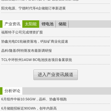
阳光电源、宁德时代等4企储能订单新进展
产业资讯
太阳能
锂电池
储能
福斯特子公司完成增资扩股
协鑫光电D1轮融资落地，钙钛矿商业化提速
晶科/隆基/阿特斯发布最新调研报
TCL中环忻州14GW BC电池技改项目备案获批
进入产业资讯频道
分析评论
6月组件中标10.56GW，晶科、协鑫等领跑
6月储能招标近90GWh，创年内新高