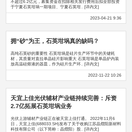
不超过6.2亿元，募集资金在扣除相关发行费用后拟全部投资
于宁夏石英坩埚一期项目、宁夏石英坩.. [详内文]
2023-04-21 9:36
拥“砂”为王，石英坩埚真的缺吗？
高纯石英砂的重要性 石英坩埚是硅片生产环节中的关键耗
材，其质量对直拉单晶硅片影响重大 石英坩埚是单晶炉内装
放高温硅熔液的器皿，作为硅片生产环.. [详内文]
2022-11-22 10:26
天宜上佳光伏辅材产业链持续完善：斥资
2.7亿拓展石英坩埚业务
光伏上游辅材产业链正在被天宜上佳打通。 2022年11月6
日，天宜上佳(688033.SH)发布了关于收购江苏晶熠阳新材料
科技有限公司（以下简称：晶熠阳）股.. [详内文]