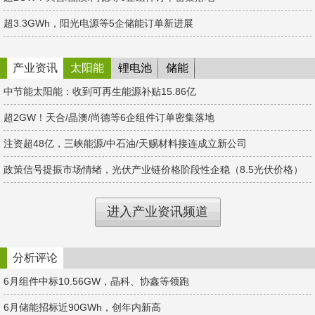
超3.3GWh，阳光电源等5企储能订单新进展
产业资讯
太阳能
锂电池
储能
中节能太阳能：收到可再生能源补贴15.86亿
超2GW！天合/晶澳/尚德等6企组件订单密集落地
注资超48亿，三峡能源/中石油/天赐材料接连成立新公司
政策信号提振市场情绪，光伏产业链价格阶段性企稳（8.5光伏价格）
进入产业资讯频道
分析评论
6月组件中标10.56GW，晶科、协鑫等领跑
6月储能招标近90GWh，创年内新高