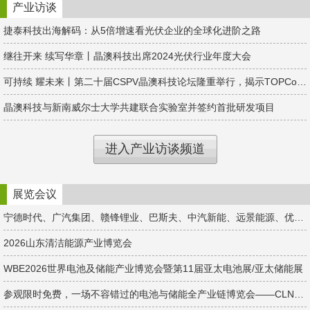
产业访谈
捷泰科技出海解码：从5倍增速看光伏企业的全球化进阶之路
继往开来 续写华章丨晶澳科技出席2024光伏行业年度大会
可持续 耀未来丨第二十届CSPV晶澳科技论坛隆重举行，揭示TOPCon新征程！
晶澳科技与新南威尔士大学共建联合实验室并签约首批研发项目
进入产业访谈频道
展览会议
宁德时代、广汽集团、赣锋锂业、巴斯夫、中汽新能、远景能源、优美再生、亿纬锂能、为恒智能...千家企业集结苏州！
2026山东清洁能源产业博览会
WBE2026世界电池及储能产业博览会暨第11届亚太电池展/亚太储能展
参观限时免费，一场不容错过的电池与储能全产业链博览会——CLNB新能源展