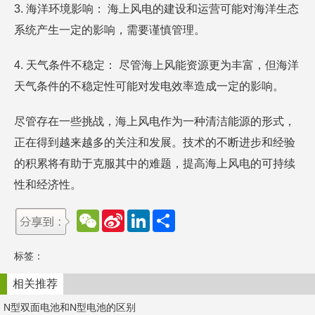
3. 海洋环境影响： 海上风电的建设和运营可能对海洋生态
系统产生一定的影响，需要谨慎管理。
4. 天气条件不稳定： 尽管海上风能资源更为丰富，但海洋
天气条件的不稳定性可能对发电效率造成一定的影响。
尽管存在一些挑战，海上风电作为一种清洁能源的形式，
正在得到越来越多的关注和发展。技术的不断进步和经验
的积累将有助于克服其中的难题，提高海上风电的可持续
性和经济性。
W
S
L
分
e
i
i
享
C
n
n
h
a
k
标签：
a
W
e
t
e
d
i
I
相关推荐
b
n
o
N型双面电池和N型电池的区别