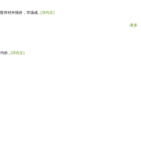
停对外报价，市场成...
[详内文]
‧
更多
价...
[详内文]