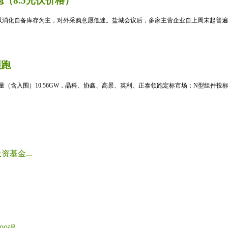
（8.5光伏价格）
消化自备库存为主，对外采购意愿低迷。盐城会议后，多家主营企业自上周末起普遍暂
领跑
标量（含入围）10.56GW，晶科、协鑫、高景、英利、正泰领跑定标市场；N型组件投标均
基金...