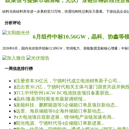
政策信号提振市场情绪，光伏产业链价格阶段性企稳
硅料当前硅料库存进一步累积至53万吨，供需结构性过剩压力显着。下游拉晶企业以
分析评论
6月组件中标10.56GW，晶科、协鑫等
2026年6月，国内光伏组件招标12.89GW，华润电力、浙能集团贡献核心增量；中
一周信息排行榜
注册资本30亿元，宁德时代成立电池销售新子公司...
1
总出资30.2亿，宁德时代相关主体与厦门国资共设并购投资
2
TCL中环忻州14GW BC电池技改项目备案获批...
3
晶科/隆基/阿特斯发布最新调研报...
4
派能科技、鹏辉能源等5企储能订单及项目新动态...
5
远景、海辰储能等6企海外储能订单新动态...
6
4大电池项目迎新进展，锂/钠电产业链加速布局...
7
阳光电源、宁德时代等4企储能订单新进展...
8