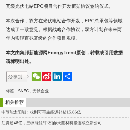
瓦级光伏电站EPC项目合作开发框架协议签约仪式。
本次合作，双方在光伏电站合作开发，EPC总承包等领域
达成了一致意见。根据战略合作协议，双方计划在未来两
年内实现百兆瓦级的合作项目规模。
本文由集邦新能源网EnergyTrend原创，转载或引用数据
请标明出处。
W
S
L
分
e
i
i
享
C
n
n
h
a
k
标签：
SNEC
,
光伏企业
a
W
e
t
e
d
i
I
相关推荐
b
n
o
中节能太阳能：收到可再生能源补贴15.86亿
注资超48亿，三峡能源/中石油/天赐材料接连成立新公司