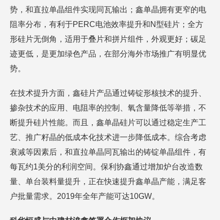
势，和直拉单晶组件实现同瓦输出；鑫单晶拥有更窄的电
阻率分布，有利于PERC电池效率提升和N型硅片；全方
形硅片无倒角，适用于叠片和拼片组件，外观更好；碳足
迹更低，是更加绿色产品，在部分海外市场推广有明显优
势。
在技术提升方面，鑫硅片产品通过铸锭形核技术的提升、
掺杂技术的应用、电阻率的控制、氧含量降低等举措，不
断提升硅片性能。而且，鑫单晶硅片可以通过稳定生产工
艺、推广籽晶的低成本化技术进一步降低成本。综合考虑
衰减等因素后，和直拉单晶同瓦输出的铸锭单晶组件，有
每瓦约1美分的利润空间。保利协鑫通过增加炉台改造数
量、单台装料量提升，正在快速提升鑫单晶产能，满足客
户批量需求。2019年全年产能可达10GW。