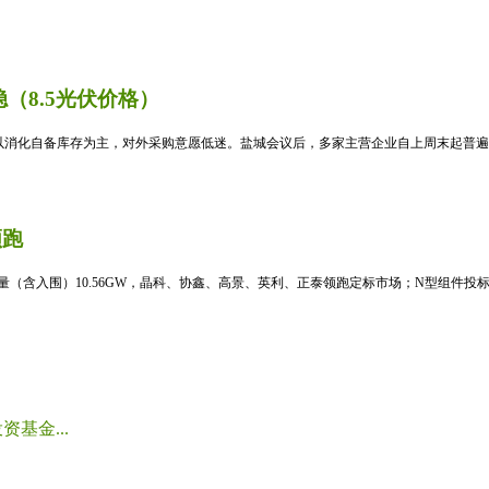
（8.5光伏价格）
消化自备库存为主，对外采购意愿低迷。盐城会议后，多家主营企业自上周末起普遍暂
领跑
标量（含入围）10.56GW，晶科、协鑫、高景、英利、正泰领跑定标市场；N型组件投标均
基金...