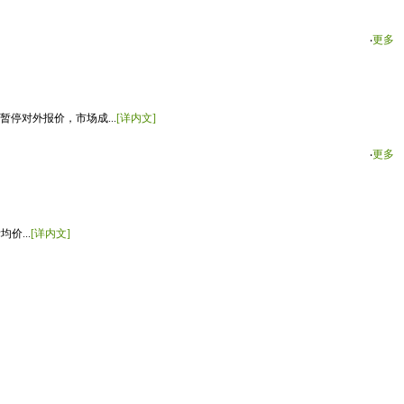
‧
更多
停对外报价，市场成...
[详内文]
‧
更多
价...
[详内文]