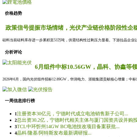
价格趋势
政策信号提振市场情绪，光伏产业链价格阶段性企稳
硅料当前硅料库存进一步累积至53万吨，供需结构性过剩压力显着。下游拉晶企业以
分析评论
6月组件中标10.56GW，晶科、协鑫等
2026年6月，国内光伏组件招标12.89GW，华润电力、浙能集团贡献核心增量；中
一周信息排行榜
注册资本30亿元，宁德时代成立电池销售新子公司...
1
总出资30.2亿，宁德时代相关主体与厦门国资共设并购投资
2
TCL中环忻州14GW BC电池技改项目备案获批...
3
晶科/隆基/阿特斯发布最新调研报...
4