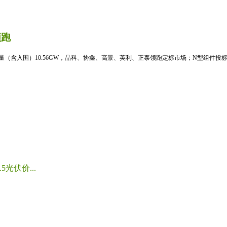
领跑
标量（含入围）10.56GW，晶科、协鑫、高景、英利、正泰领跑定标市场；N型组件投标均
光伏价...