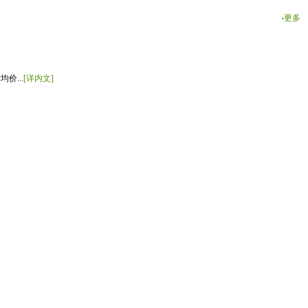
‧
更多
价...
[详内文]