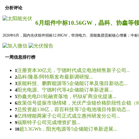
分析评论
6月组件中标10.56GW，晶科、协鑫等
2026年6月，国内光伏组件招标12.89GW，华润电力、浙能集团贡献核心增量；中
一周信息排行榜
注册资本30亿元，宁德时代成立电池销售新子公司...
1
晶科/隆基/阿特斯发布最新调研报...
2
派能科技、鹏辉能源等5企储能订单及项目新动态...
3
阳光电源、宁德时代等4企储能订单新进展...
4
协鑫光电D1轮融资落地，钙钛矿商业化提速...
5
政策信号提振市场情绪，光伏产业链价格阶段性企稳（8.5
6
总投资超138亿，容百科技等7企电池项目传新动态...
7
亿纬锂能两家子公司正式成立惠州研发分公司...
8
福斯特子公司完成增资扩股...
9
超3.3GWh，阳光电源等5企储能订单新进展...
10