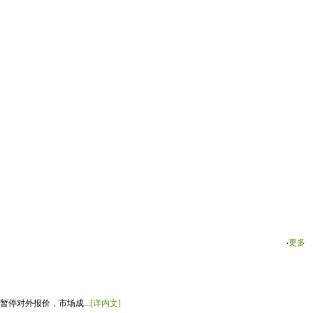
‧
更多
停对外报价，市场成...
[详内文]