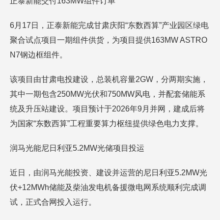
正泰新能交付163MW组件订单
6月17日，正泰新能完成甘肃庆阳“东数西算”产业园区绿电
聚合试点项目一期组件供货，为项目提供163MW ASTRO
N7钢边框组件。
该项目由甘肃电投建设，总装机容量2GW，分两期实施，
其中一期包含250MW光伏和750MW风电，并配套储能系
统及升压站建设。项目预计于2026年9月并网，建成后将
为国家“东数西算”工程重要算力枢纽提供绿色电力支撑。
润马光能尼日利亚5.2MW光储项目投运
近日，由润马光能投资、建设并运营的尼日利亚5.2MW光
伏+12MWh储能及柴油发电机备援微电网系统顺利完成调
试，正式合网投入运行。