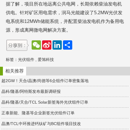
据了解，项目所在地远离公共电网，长期依赖柴油发电机
供电。针对矿区用电需求，润马光能建设了5.2MW光伏发
电系统和12MWh储能系统，并配置柴油发电机作为备用电
源，形成离网微电网解决方案。
W
S
L
分
e
i
i
享
C
n
n
h
a
k
标签：
光伏组件
,
爱旭科技
a
W
e
t
e
d
i
I
相关推荐
b
n
o
超2GW！天合/晶澳/尚德等6企组件订单密集落地
晶科/隆基/阿特斯发布最新调研报
晶科/隆基/天合/TCL Solar新签海外光伏组件订单
正泰新能、隆基等企业新签光伏组件订单
晶澳/TCL中环推进钙钛矿与BC组件项目技改