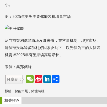
小。
图：2025年美洲主要储能装机增量市场
从当前智利储能市场发展来看，在容量机制、现货市场、
能源招投标等多项利好因素驱动下，以光储为主的大储装
机需求2025年有望持续高速增长。
来源：集邦储能
W
S
L
分
e
i
i
享
C
n
n
h
a
k
标签：
储能市场
,
储能装机
a
W
e
t
e
d
i
I
相关推荐
b
n