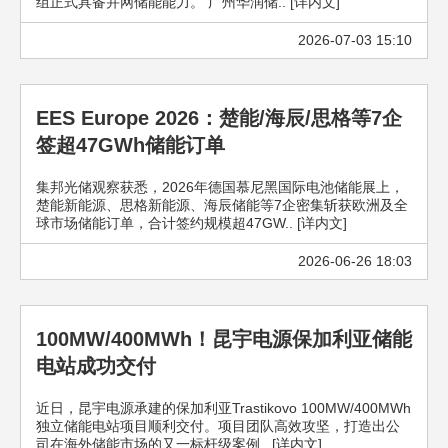
组正式具备并网储能能力。 广州华润储.. [详内文]
2026-07-03 15:10
EES Europe 2026：楚能/海辰/思格等7企
签超47GWh储能订单
集邦光储观察获悉，2026年德国慕尼黑国际电池储能展上，
楚能新能源、思格新能源、海辰储能等7企密集斩获欧洲及全
球市场储能订单，合计签约规模超47GW.. [详内文]
2026-06-26 18:03
100MW/400MWh！昆宇电源保加利亚储能
电站成功交付
近日，昆宇电源承建的保加利亚Trastikovo 100MW/400MWh
独立储能电站项目顺利交付。项目团队高效攻坚，打造出公
司在海外储能市场的又一标杆级案例.. [详内文]