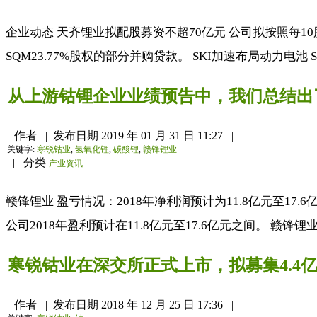
企业动态 天齐锂业拟配股募资不超70亿元 公司拟按照每
SQM23.77%股权的部分并购贷款。 SKI加速布局动力电
从上游钴锂企业业绩预告中，我们总结出
作者
|
发布日期
2019 年 01 月 31 日 11:27
|
关键字:
寒锐钴业
,
氢氧化锂
,
碳酸锂
,
赣锋锂业
|
分类
产业资讯
赣锋锂业 盈亏情况：2018年净利润预计为11.8亿元至17.
公司2018年盈利预计在11.8亿元至17.6亿元之间。 赣锋
寒锐钴业在深交所正式上市，拟募集4.4
作者
|
发布日期
2018 年 12 月 25 日 17:36
|