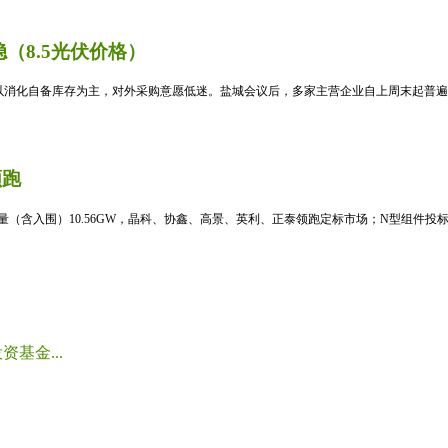
（8.5光伏价格）
消化自备库存为主，对外采购意愿低迷。盐城会议后，多家主营企业自上周末起普遍暂
领跑
标量（含入围）10.56GW，晶科、协鑫、高景、英利、正泰领跑定标市场；N型组件投标均
基金...