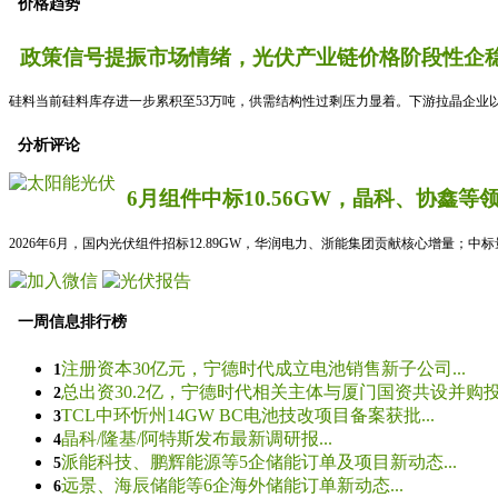
价格趋势
政策信号提振市场情绪，光伏产业链价格阶段性企稳
硅料当前硅料库存进一步累积至53万吨，供需结构性过剩压力显着。下游拉晶企业以
分析评论
6月组件中标10.56GW，晶科、协鑫等
2026年6月，国内光伏组件招标12.89GW，华润电力、浙能集团贡献核心增量；中
一周信息排行榜
注册资本30亿元，宁德时代成立电池销售新子公司...
1
总出资30.2亿，宁德时代相关主体与厦门国资共设并购投资
2
TCL中环忻州14GW BC电池技改项目备案获批...
3
晶科/隆基/阿特斯发布最新调研报...
4
派能科技、鹏辉能源等5企储能订单及项目新动态...
5
远景、海辰储能等6企海外储能订单新动态...
6