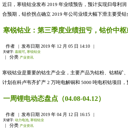
近日，寒锐钴业发布 2019 年业绩预告，预计实现归母利润 10
合预期，钴价拐点确立 2019 年公司业绩大幅下滑主要受钴
寒锐钴业：第三季度业绩扭亏，钴价中枢
作者
|
发布日期
2019 年 12 月 05 日 14:10
|
关键字:
嘉能可
,
寒锐钴业
|
分类
产业资讯
寒锐钴业是重要的钴生产企业，主要产品为钴粉、钴精矿、钴盐、
计划在科卢韦齐扩产 2 万吨电解铜和 5000 吨电积钴项目，预
一周锂电动态盘点（04.08-04.12）
作者
|
发布日期
2019 年 04 月 12 日 16:15
|
关键字:
动力电池
,
寒锐钴业
|
分类
产业资讯