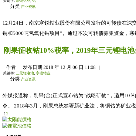
关键字:
寒锐钴业
,
钴
|
分类
产业资讯
12月24日，南京寒锐钴业股份有限公司发行的可转债在深
铜和5000吨氢氧化钴项目”。通过本次可转债募集资金，寒锐
刚果征收钴10%税率，2019年三元锂电
作者
|
发布日期
2018 年 12 月 06 日 11:08
|
关键字:
三元锂电池
,
寒锐钴业
|
分类
产业资讯
外媒报道称，刚果(金)正式宣布钴为“战略矿物”，适用10％的矿业
令。 2018年3月，刚果总统签署新矿业法，将铜钴的矿业税税
1
2