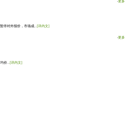
‧
更多
停对外报价，市场成...
[详内文]
‧
更多
价...
[详内文]