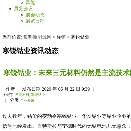
风能
展览会议
展会动态
展览日程
当前位置:
集邦新能源网
>
标签
>
寒锐钴业
寒锐钴业
资讯动态
寒锐钴业：未来三元材料仍然是主流技术
作者
|
发布日期
2020 年 05 月 22 日 9:39
|
关键字:
三元材料
,
寒锐钴业
|
分类
产业资讯
过去数年，钴价的变动令寒锐钴业、华友钴业等钴业企业的业
信号已经发出。自特斯拉与宁德时代的无钴电池几无悬念，