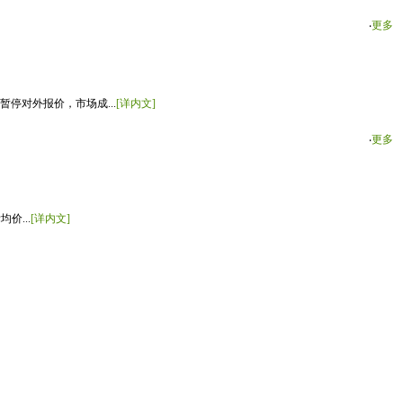
‧
更多
停对外报价，市场成...
[详内文]
‧
更多
价...
[详内文]