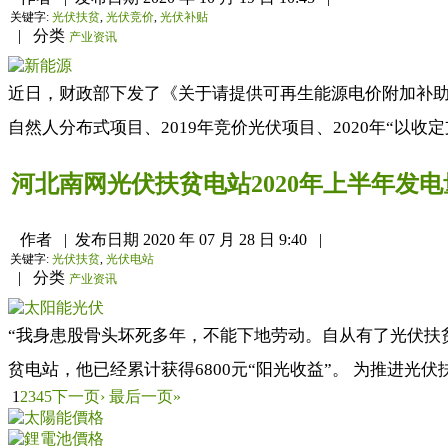
关键字:
光伏扶贫
,
光伏竞价
,
光伏补贴
|
分类
产业资讯
近日，财政部下发了《关于请提供可再生能源电价附加补助
自然人分布式项目、2019年竞价光伏项目、2020年“以收
河北南网光伏扶贫电站2020年上半年发电量
作者
|
发布日期
2020 年 07 月 28 日 9:40
|
关键字:
光伏扶贫
,
光伏电站
|
分类
产业资讯
“我身患股骨头坏死多年，不能下地劳动。自从有了光伏扶贫
贫电站，他已经累计获得6800元“阳光收益”。 为推进光
1
2
3
4
5
下一页›
最后一页»