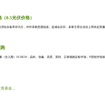
（8.5光伏价格）
消化自备库存为主，对外采购意愿低迷。盐城会议后，多家主营企业自上周末起普遍暂
领跑
标量（含入围）10.56GW，晶科、协鑫、高景、英利、正泰领跑定标市场；N型组件投标均
基金...