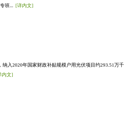
班...
[详内文]
2020年国家财政补贴规模户用光伏项目约293.51万千
详内文]