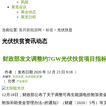
风能
展览会议
展会动态
展览日程
当前位置:
集邦新能源网
>
标签
>
光伏扶贫
光伏扶贫
资讯动态
财政部发文调整约7GW光伏扶贫项目指
作者
|
发布日期
2020 年 12 月 23 日 9:18
|
关键字:
光伏扶贫
,
光伏装机容量
|
分类
产业资讯
12月18日，财政部公布了关于调整可再生能源电价附加资
附加补助资金管理办法>的通知》（财建〔2020〕5号）等