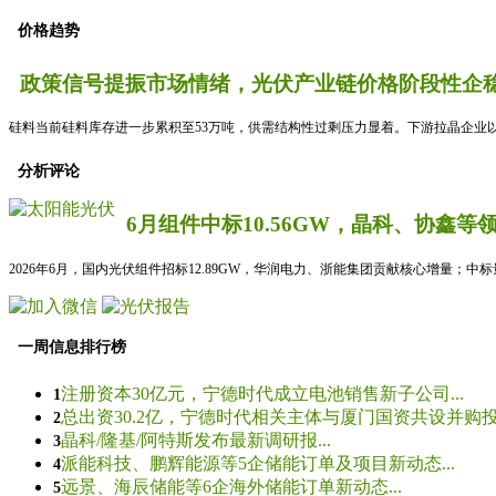
价格趋势
政策信号提振市场情绪，光伏产业链价格阶段性企稳
硅料当前硅料库存进一步累积至53万吨，供需结构性过剩压力显着。下游拉晶企业以
分析评论
6月组件中标10.56GW，晶科、协鑫等
2026年6月，国内光伏组件招标12.89GW，华润电力、浙能集团贡献核心增量；中
一周信息排行榜
注册资本30亿元，宁德时代成立电池销售新子公司...
1
总出资30.2亿，宁德时代相关主体与厦门国资共设并购投资
2
晶科/隆基/阿特斯发布最新调研报...
3
派能科技、鹏辉能源等5企储能订单及项目新动态...
4
远景、海辰储能等6企海外储能订单新动态...
5