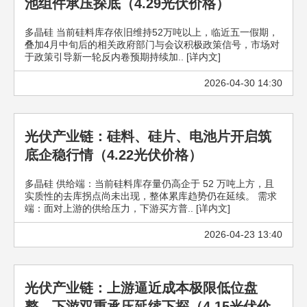
池组件承压探底（4.29光伏价格）
多晶硅 当前硅料库存依旧维持52万吨以上，临近五一假期，
叠加4月中旬后的相关政府部门与会议积极政策信号，市场对
于政策引导新一轮反内卷预期持续加.. [详内文]
2026-04-30 14:30
光伏产业链：硅料、硅片、电池片开启筑
底企稳行情（4.22光伏价格）
多晶硅 供给端：当前硅料库存量仍高企于 52 万吨上方，且
实质性的去库拐点尚未出现，整体累库趋势仍在延续。 需求
端：面对上游的供给压力，下游买方普.. [详内文]
2026-04-23 13:40
光伏产业链：上游逼近成本极限低位盘
整，下游双重承压延续下探（4.15光伏价