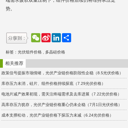
端需求疲软双重压制下，组件价格后续仍将维持承压走
势。
W
S
L
分
e
i
i
享
C
n
n
h
a
k
标签：
光伏组件价格
,
多晶硅价格
a
W
e
t
e
d
i
I
相关推荐
b
n
o
政策信号提振市场情绪，光伏产业链价格阶段性企稳（8.5光伏价格）
库存压力未消，硅片、组件价格持续探底（7.29光伏价格）
电池片减产效果初现，需关注终端需求及去库进展（7.22光伏价格）
高库存压力犹存，光伏产业链价格重心仍未企稳（7月1日光伏价格）
成本支撑松动，光伏产业链价格下探压力未减（6.24光伏价格）