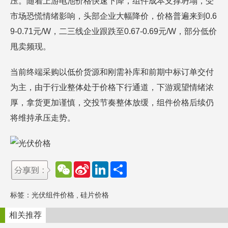
压。随着上游电池价格快速下降，组件成本支撑坍塌，受
市场恐慌情绪影响，头部企业大幅降价，价格普遍来到0.6
9-0.71元/W，二三线企业跟跌至0.67-0.69元/W，部分低价
甩卖频现。
当前终端采购以低价货源和刚需补库和前期中标订单交付
为主，由于行业整体处于价格下行通道，下游观望情绪浓
厚，拿货更加谨慎，交投节奏整体放缓，组件价格后续仍
将维持承压走势。
W
S
L
分
e
i
i
享
C
n
n
h
a
k
标签：
光伏组件价格
,
硅片价格
a
W
e
t
e
d
i
I
相关推荐
b
n