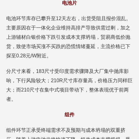
电池片
电池环节库存已攀升至12天左右，出货受阻且报价混乱。
主要原因在于一体化企业维持高排产导致供需过剩，加之
上游辅材白银价格下跌引发成本支撑坍塌，贸易商低价抛
货，致使市场买涨不买跌的恐慌情绪蔓延，主流价格已下
探至0.28元/W附近。
分尺寸来看，183尺寸受印度需求骤降及大厂集中抛库影
响，下行风险较大；210R尺寸库存量高，价格压力同样巨
大；而210尺寸在集中式项目带动下，整体表现优于前两
者。
组件
组件环节正承受终端需求不及预期与成本坍塌的双重挤