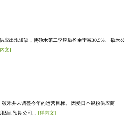
应出现短缺，使硕禾第二季税后盈余季减30.5%。 硕禾公
详内文]
，硕禾并未调整今年的运营目标。 因受日本银粉供应商
因而预期公司...
[详内文]