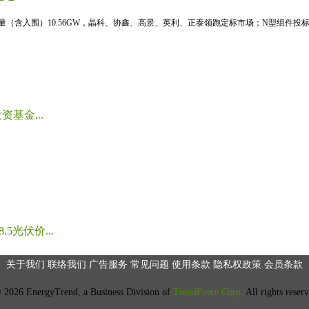
标量（含入围）10.56GW，晶科、协鑫、高景、英利、正泰领跑定标市场；N型组件投标均
基金...
光伏价...
关于我们
联络我们
广告服务
常见问题
使用条款
隐私权政策
会员条款
2026 EnergyTrend, a Business Division of
TrendForce Corp.
All rights reser