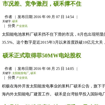
市况差、竞争激烈，硕禾撑不住
作者
|
发布日期
2016 年 09 月 07 日 14:54
|
关键字:
硕禾
|
分类
产业资讯
太阳能电池浆料厂硕禾挡不住下滑的市况，8月也出现明显的
35.5%。这个数字是近2015年3月以来首度跌破10亿元大
硕禾正式取得菲50MW电站股权
作者
|
发布日期
2016 年 08 月 25 日 14:05
|
关键字:
太阳能发电厂
,
硕禾
|
分类
产业资讯
积极在海外开发太阳能发电事业的浆料厂硕禾公告，旗下子公司Mercha
海内外太阳能电厂建置工作。 硕禾是台湾较早投入国际电厂