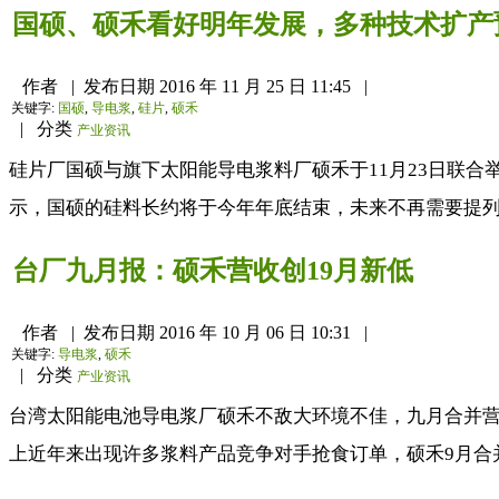
国硕、硕禾看好明年发展，多种技术扩产
作者
|
发布日期
2016 年 11 月 25 日 11:45
|
关键字:
国硕
,
导电浆
,
硅片
,
硕禾
|
分类
产业资讯
硅片厂国硕与旗下太阳能导电浆料厂硕禾于11月23日联
示，国硕的硅料长约将于今年年底结束，未来不再需要提列
台厂九月报：硕禾营收创19月新低
作者
|
发布日期
2016 年 10 月 06 日 10:31
|
关键字:
导电浆
,
硕禾
|
分类
产业资讯
台湾太阳能电池导电浆厂硕禾不敌大环境不佳，九月合并营收
上近年来出现许多浆料产品竞争对手抢食订单，硕禾9月合并营