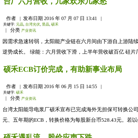
台厂六月营收，几家欢乐几家愁
作者
|
发布日期
2016 年 07 月 07 日 13:41
|
关键字:
元晶
,
台湾光伏
,
昱晶
,
硕禾
|
分类
产业资讯
因需求急速转弱，太阳能产业链在六月间由下游自上游陆
逆势成长。 绿能：六月营收下滑，上半年营收破百亿 硅片厂绿
硕禾ECB订价完成，有助新事业布局
作者
|
发布日期
2016 年 06 月 15 日 14:55
|
关键字:
硕禾
|
分类
产业资讯
台湾太阳能导电浆厂硕禾宣布已完成海外无担保可转换公司债
元、五年期的ECB，转换价格为每股新台币528.43元。若以6
硕禾遇乱流，股价应声下跌