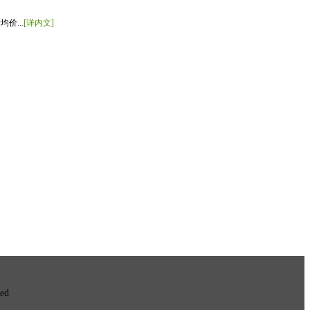
价...
[详内文]
ved