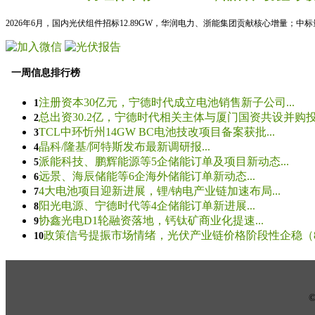
2026年6月，国内光伏组件招标12.89GW，华润电力、浙能集团贡献核心增量；中
一周信息排行榜
注册资本30亿元，宁德时代成立电池销售新子公司...
1
总出资30.2亿，宁德时代相关主体与厦门国资共设并购投资
2
TCL中环忻州14GW BC电池技改项目备案获批...
3
晶科/隆基/阿特斯发布最新调研报...
4
派能科技、鹏辉能源等5企储能订单及项目新动态...
5
远景、海辰储能等6企海外储能订单新动态...
6
4大电池项目迎新进展，锂/钠电产业链加速布局...
7
阳光电源、宁德时代等4企储能订单新进展...
8
协鑫光电D1轮融资落地，钙钛矿商业化提速...
9
政策信号提振市场情绪，光伏产业链价格阶段性企稳（8.5
10
© 