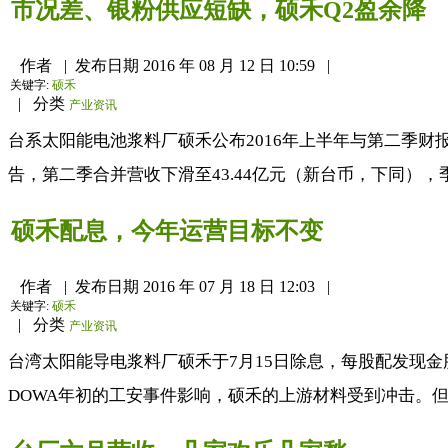
市况差、银粉供应短缺，硕禾Q2盈余降
作者
|
发布日期
2016 年 08 月 12 日 10:59
|
关键字:
硕禾
|
分类
产业资讯
台系太阳能电池浆料厂硕禾公布2016年上半年与第二季财
告，第二季合并营收下滑至43.44亿元（新台币，下同），季减
硕禾配息，今年运营目标不变
作者
|
发布日期
2016 年 07 月 18 日 12:03
|
关键字:
硕禾
|
分类
产业资讯
台湾太阳能导电浆料厂硕禾于7月15日除息，每股配发现
DOWA年初的工安事件影响，硕禾的上游材料受到冲击。但