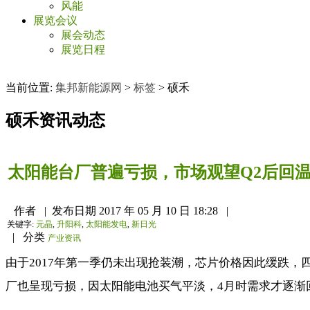
风能
展览会议
展会动态
展览日程
当前位置:
集邦新能源网
>
标签
>
硕禾
硕禾
资讯动态
太阳能台厂普遍亏损，市场观望Q2后回
作者
|
发布日期
2017 年 05 月 10 日 18:28
|
关键字:
元晶
,
升阳科
,
太阳能发电
,
新日光
|
分类
产业资讯
由于2017年第一季仍未出现抢装潮，芯片价格因此缓跌
厂也呈现亏损，因太阳能电池买气平淡，4月时需求才逐渐回温。