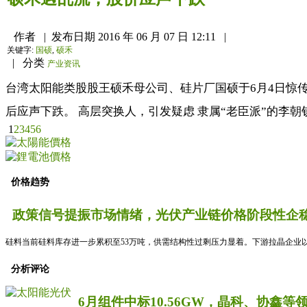
作者
|
发布日期
2016 年 06 月 07 日 12:11
|
关键字:
国硕
,
硕禾
|
分类
产业资讯
台湾太阳能类股股王硕禾母公司、硅片厂国硕于6月4日惊
后应声下跌。 高层突换人，引发疑虑 隶属“老臣派”的李
1
2
3
4
5
6
价格趋势
政策信号提振市场情绪，光伏产业链价格阶段性企稳
硅料当前硅料库存进一步累积至53万吨，供需结构性过剩压力显着。下游拉晶企业以
分析评论
6月组件中标10.56GW，晶科、协鑫等