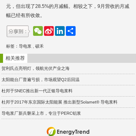
元，但出现了28.5%的月减幅。相较之下，9月营收的月减
幅已经有所收敛。
W
S
L
分
e
i
i
享
C
n
n
h
a
k
标签：
导电浆
,
硕禾
a
W
e
t
e
d
i
I
相关推荐
b
n
o
贺利氏点亮明灯，领航光伏产业之海
太阳能台厂普遍亏损，市场观望Q2后回温
杜邦于SNEC推出新一代正银导电浆料
杜邦于2017年东京国际太阳能展 推出新型Solamet® 导电浆料
导电浆厂新兵磐采上市，专注于PERC铝浆