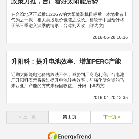
政策力推，台厂看好太阳能后势
在台湾地区正式推出20GW的太阳能装机目标后，本地业者士
气为之一振，相关类股股价也随之成长。相较于中国预计将
于第三季进入淡季的情形，台湾则因政.. [详内文]
2016-06-28 10:36
升阳科：提升电池效率、增加PERC产能
近期太阳能电池价格跌跌不休，威胁到厂商毛利润。台电池
厂升阳科表示将透过提升电池转换效率，与强化所合资的马
来西亚厂产能的方式来稳固收益。 升阳.. [详内文]
2016-04-20 13:35
< 上ㄧ页
第 1 页
下一页 >