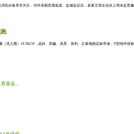
消化自备库存为主，对外采购意愿低迷。盐城会议后，多家主营企业自上周末起普遍暂
领跑
标量（含入围）10.56GW，晶科、协鑫、高景、英利、正泰领跑定标市场；N型组件投标均
基金...
光伏价...