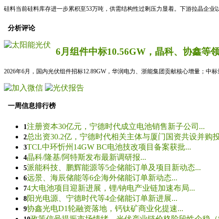
硅料当前硅料库存进一步累积至53万吨，供需结构性过剩压力显着。下游拉晶企业以
分析评论
6月组件中标10.56GW，晶科、协鑫等
2026年6月，国内光伏组件招标12.89GW，华润电力、浙能集团贡献核心增量；中
一周信息排行榜
注册资本30亿元，宁德时代成立电池销售新子公司...
1
总出资30.2亿，宁德时代相关主体与厦门国资共设并购投资
2
TCL中环忻州14GW BC电池技改项目备案获批...
3
晶科/隆基/阿特斯发布最新调研报...
4
派能科技、鹏辉能源等5企储能订单及项目新动态...
5
远景、海辰储能等6企海外储能订单新动态...
6
4大电池项目迎新进展，锂/钠电产业链加速布局...
7
阳光电源、宁德时代等4企储能订单新进展...
8
协鑫光电D1轮融资落地，钙钛矿商业化提速...
9
政策信号提振市场情绪，光伏产业链价格阶段性企稳（8.5