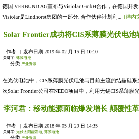
德国 VERBUND AG宣布与Visiolar GmbH合作，在德国
Visiolar是Lindhorst集团的一部分. 合作伙伴计划利...
[详内
Solar Frontier成功将CIS系薄膜光伏
作者
|
发布日期
2019 年 02 月 15 日 10:10
|
关键字:
薄膜电池
|
分类
产业资讯
在光伏电池中，CIS系薄膜光伏电池与目前主流的结晶硅
次Solar Frontier公司在NEDO项目中，利用无镉CIS
李河君：移动能源面临爆发增长 颠覆性
作者
|
发布日期
2018 年 05 月 29 日 14:35
|
关键字:
光伏太阳能发电
,
薄膜电池
|
分类
产业资讯