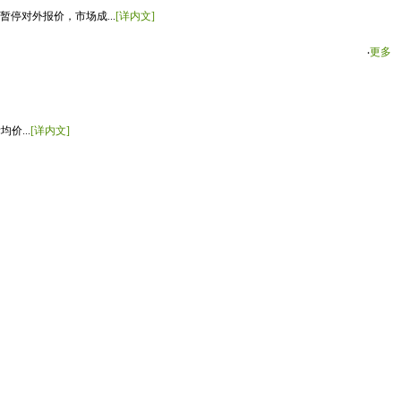
停对外报价，市场成...
[详内文]
‧
更多
价...
[详内文]