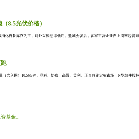
（8.5光伏价格）
消化自备库存为主，对外采购意愿低迷。盐城会议后，多家主营企业自上周末起普遍暂
领跑
标量（含入围）10.56GW，晶科、协鑫、高景、英利、正泰领跑定标市场；N型组件投标均
基金...