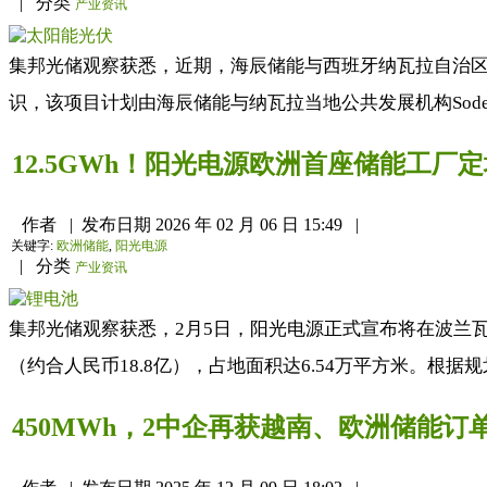
|
分类
产业资讯
集邦光储观察获悉，近期，海辰储能与西班牙纳瓦拉自治区政
识，该项目计划由海辰储能与纳瓦拉当地公共发展机构Sode
12.5GWh！阳光电源欧洲首座储能工厂
作者
|
发布日期
2026 年 02 月 06 日 15:49
|
关键字:
欧洲储能
,
阳光电源
|
分类
产业资讯
集邦光储观察获悉，2月5日，阳光电源正式宣布将在波兰瓦乌
（约合人民币18.8亿），占地面积达6.54万平方米。根据规划
450MWh，2中企再获越南、欧洲储能订