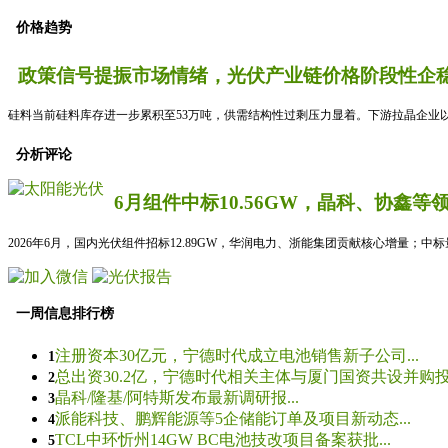
价格趋势
政策信号提振市场情绪，光伏产业链价格阶段性企稳
硅料当前硅料库存进一步累积至53万吨，供需结构性过剩压力显着。下游拉晶企业以
分析评论
6月组件中标10.56GW，晶科、协鑫等
2026年6月，国内光伏组件招标12.89GW，华润电力、浙能集团贡献核心增量；中
一周信息排行榜
注册资本30亿元，宁德时代成立电池销售新子公司...
1
总出资30.2亿，宁德时代相关主体与厦门国资共设并购投资
2
晶科/隆基/阿特斯发布最新调研报...
3
派能科技、鹏辉能源等5企储能订单及项目新动态...
4
TCL中环忻州14GW BC电池技改项目备案获批...
5