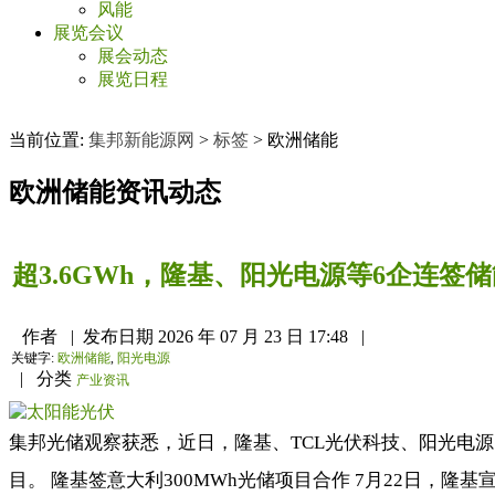
风能
展览会议
展会动态
展览日程
当前位置:
集邦新能源网
>
标签
>
欧洲储能
欧洲储能
资讯动态
超3.6GWh，隆基、阳光电源等6企连签
作者
|
发布日期
2026 年 07 月 23 日 17:48
|
关键字:
欧洲储能
,
阳光电源
|
分类
产业资讯
集邦光储观察获悉，近日，隆基、TCL光伏科技、阳光电
目。 隆基签意大利300MWh光储项目合作 7月22日，隆