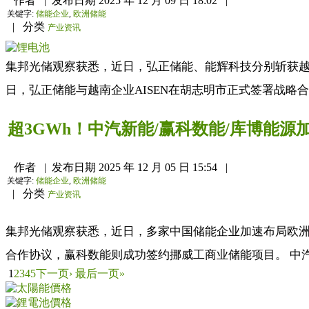
作者
|
发布日期
2025 年 12 月 09 日 18:02
|
关键字:
储能企业
,
欧洲储能
|
分类
产业资讯
集邦光储观察获悉，近日，弘正储能、能辉科技分别斩获越南、
日，弘正储能与越南企业AISEN在胡志明市正式签署战略合
超3GWh！中汽新能/赢科数能/库博能源
作者
|
发布日期
2025 年 12 月 05 日 15:54
|
关键字:
储能企业
,
欧洲储能
|
分类
产业资讯
集邦光储观察获悉，近日，多家中国储能企业加速布局欧洲
合作协议，赢科数能则成功签约挪威工商业储能项目。 中汽新能
1
2
3
4
5
下一页›
最后一页»