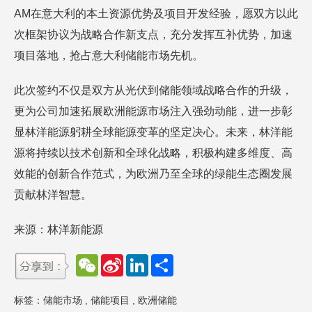
AM在意大利的本土资源优势及项目开发经验，愿双方以此
次框架协议为战略合作新支点，充分发挥互补优势，加速
项目落地，抢占意大利储能市场先机。
此次签约不仅是双方从光伏到储能领域战略合作的升级，
更为公司加速拓展欧洲能源市场注入强劲动能，进一步彰
显林洋能源躬耕全球能源变革的坚定决心。未来，林洋能
源将持续以技术创新和全球化战略，积极构建多维度、高
效能的创新合作范式，为欧洲乃至全球的绿能生态圈发展
贡献林洋智慧。
来源：林洋新能源
W
S
L
分
e
i
i
享
C
n
n
h
a
k
标签：
储能市场
,
储能项目
,
欧洲储能
a
W
e