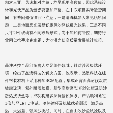
相对三亚、风速相对内蒙，均呈现更高数值，因此系统设
计和光伏产品质量皆要更加严格。在中东项目实际运营期
间，有些问题值得行业注意，一是清洗机器人常见脱轨问
题，二是地面反光层易积累风沙降低反光效果，三是不同
尺寸组件玻璃有不同破裂形式，尚不知如何管控，期待行
业同仁携手攻克难题，为沙漠光伏高质量发展献计献策。
晶澳科技产品部负责人立足组件领域，针对沙漠极端环
境，给出了晶澳科技的解决方案。他表示，晶澳科技在组
件封装材料上采用科学BOM配置，集成正背面高耐候双层
镀膜玻璃、紫外耐候胶膜、新型高耐磨/防积沙边框及防沙
散热接线盒等，成功构建多层抗侵蚀体系。产品顺利通过
3倍加严LeTID测试、冷热循环及机械载荷测试，满足高
温、大温差、强风沙挑战。同时，在自由吹沙尘试验以及