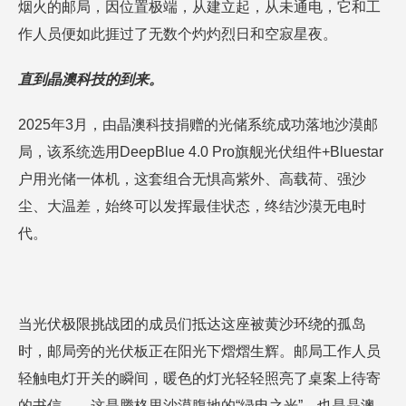
烟火的邮局，因位置极端，从建立起，从未通电，它和工
作人员便如此捱过了无数个灼灼烈日和空寂星夜。
直到晶澳科技的到来。
2025年3月，由晶澳科技捐赠的光储系统成功落地沙漠邮
局，该系统选用DeepBlue 4.0 Pro旗舰光伏组件+Bluestar
户用光储一体机，这套组合无惧高紫外、高载荷、强沙
尘、大温差，始终可以发挥最佳状态，终结沙漠无电时
代。
当光伏极限挑战团的成员们抵达这座被黄沙环绕的孤岛
时，邮局旁的光伏板正在阳光下熠熠生辉。邮局工作人员
轻触电灯开关的瞬间，暖色的灯光轻轻照亮了桌案上待寄
的书信——这是腾格里沙漠腹地的“绿电之光”，也是晶澳