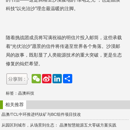
科技“以光治沙”理念最温暖的注脚。
随着挑战团成员将写满祝福的明信片投入邮筒，这些承载
着“光伏治沙”愿景的信件将传递至世界各个角落。沙漠邮
局的故事，既彰显了人类能源技术的重大突破，更是生态
修复的灿烂希望。
W
S
L
分
e
i
i
享
C
n
n
h
a
k
标签：
晶澳科技
a
W
e
t
e
d
i
I
相关推荐
b
n
o
晶澳/TCL中环推进钙钛矿与BC组件项目技改
从园区到城市，从场景到生态： 晶澳智慧能源五大零碳方案实践