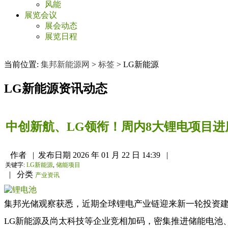
风能
展览会议
展会动态
展览日程
当前位置:
集邦新能源网
>
标签
>
LG新能源
LG新能源
资讯动态
中创新航、LG领衔！周内8大锂电项目进
作者
|
发布日期
2026 年 01 月 22 日 14:39
|
关键字:
LG新能源
,
储能项目
|
分类
产业资讯
集邦光储观察获悉，近期全球锂电产业链迎来新一轮投资
LG新能源及尚太科技等企业竞相加码，密集推进储能电池、钠