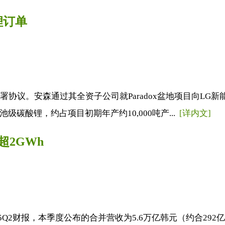
锂订单
署协议。安森通过其全资子公司就Paradox盆地项目向LG新
池级碳酸锂，约占项目初期年产约10,000吨产...
[详内文]
超2GWh
25Q2财报，本季度公布的合并营收为5.6万亿韩元（约合292