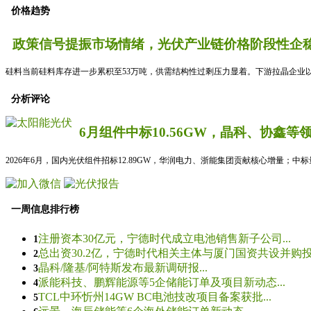
价格趋势
政策信号提振市场情绪，光伏产业链价格阶段性企稳
硅料当前硅料库存进一步累积至53万吨，供需结构性过剩压力显着。下游拉晶企业以
分析评论
6月组件中标10.56GW，晶科、协鑫等
2026年6月，国内光伏组件招标12.89GW，华润电力、浙能集团贡献核心增量；中
一周信息排行榜
注册资本30亿元，宁德时代成立电池销售新子公司...
1
总出资30.2亿，宁德时代相关主体与厦门国资共设并购投资
2
晶科/隆基/阿特斯发布最新调研报...
3
派能科技、鹏辉能源等5企储能订单及项目新动态...
4
TCL中环忻州14GW BC电池技改项目备案获批...
5