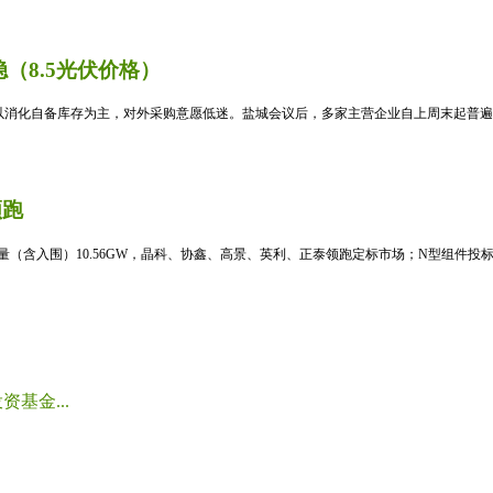
（8.5光伏价格）
消化自备库存为主，对外采购意愿低迷。盐城会议后，多家主营企业自上周末起普遍暂
领跑
标量（含入围）10.56GW，晶科、协鑫、高景、英利、正泰领跑定标市场；N型组件投标均
基金...