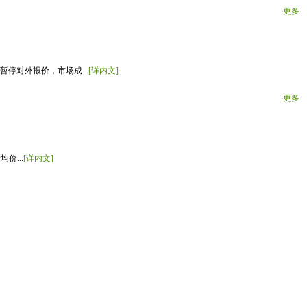
‧
更多
停对外报价，市场成...
[详内文]
‧
更多
价...
[详内文]