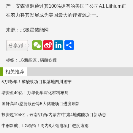
产，安森资源通过其100%拥有的美国子公司A1 Lithium正
在努力将其发展成为美国最大的锂资源之一。
来源：北极星储能网
W
S
L
分
e
i
i
享
C
n
n
h
a
k
标签：
LG新能源
,
磷酸铁锂
a
W
e
t
e
d
i
I
相关推荐
b
n
o
5万吨/年！磷酸铁项目拟落地四川遂宁
增资至40亿！万华化学深化材料布局
国轩高科/恩捷股份等5大储能项目进度刷新
投资超104亿，云南/江西/内蒙古/甘肃4地储能项目新动态
中创新航、LG领衔！周内8大锂电项目进度速览