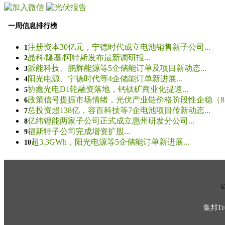
一周信息排行榜
注册资本30亿元，宁德时代成立电池销售新子公司...
1
晶科/隆基/阿特斯发布最新调研报...
2
派能科技、鹏辉能源等5企储能订单及项目新动态...
3
阳光电源、宁德时代等4企储能订单新进展...
4
协鑫光电D1轮融资落地，钙钛矿商业化提速...
5
政策信号提振市场情绪，光伏产业链价格阶段性企稳（8.5
6
总投资超138亿，容百科技等7企电池项目传新动态...
7
亿纬锂能两家子公司正式成立惠州研发分公司...
8
福斯特子公司完成增资扩股...
9
超3.3GWh，阳光电源等5企储能订单新进展...
10
© 
集邦Tre