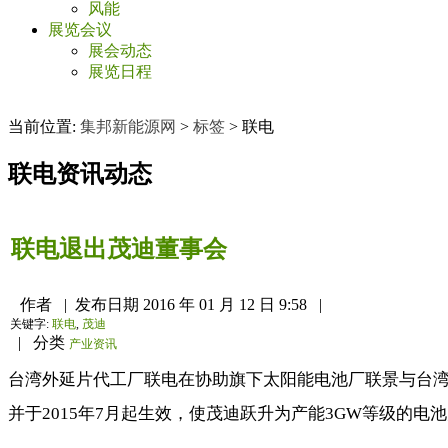
风能
展览会议
展会动态
展览日程
当前位置:
集邦新能源网
>
标签
>
联电
联电
资讯动态
联电退出茂迪董事会
作者
|
发布日期
2016 年 01 月 12 日 9:58
|
关键字:
联电
,
茂迪
|
分类
产业资讯
台湾外延片代工厂联电在协助旗下太阳能电池厂联景与台湾太
并于2015年7月起生效，使茂迪跃升为产能3GW等级的电