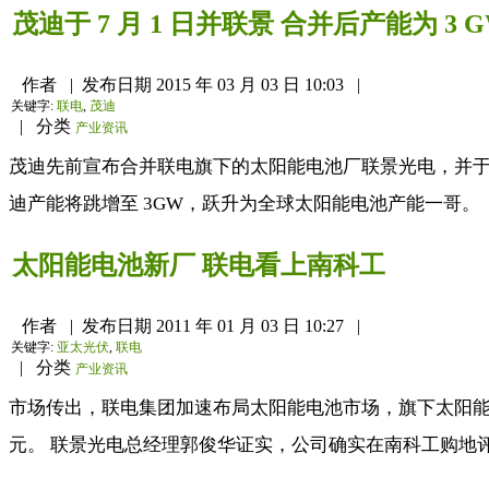
茂迪于 7 月 1 日并联景 合并后产能为 3 
作者
|
发布日期
2015 年 03 月 03 日 10:03
|
关键字:
联电
,
茂迪
|
分类
产业资讯
茂迪先前宣布合并联电旗下的太阳能电池厂联景光电，并于 3 
迪产能将跳增至 3GW，跃升为全球太阳能电池产能一哥。
太阳能电池新厂 联电看上南科工
作者
|
发布日期
2011 年 01 月 03 日 10:27
|
关键字:
亚太光伏
,
联电
|
分类
产业资讯
市场传出，联电集团加速布局太阳能电池市场，旗下太阳能
元。 联景光电总经理郭俊华证实，公司确实在南科工购地