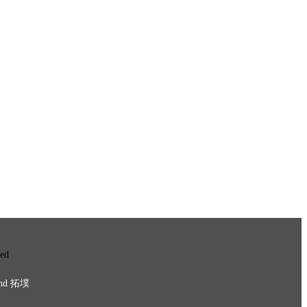
ved
nd
拓墣