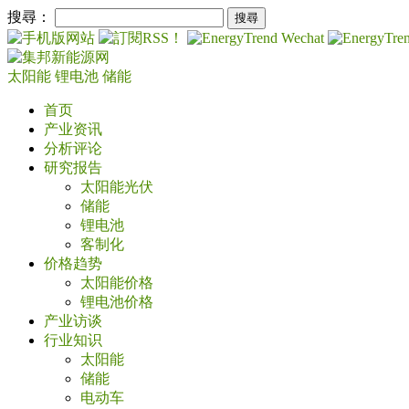
搜尋：
太阳能
锂电池
储能
首页
产业资讯
分析评论
研究报告
太阳能光伏
储能
锂电池
客制化
价格趋势
太阳能价格
锂电池价格
产业访谈
行业知识
太阳能
储能
电动车