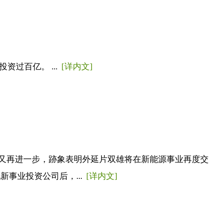
过百亿。 ...
[详内文]
又再进一步，跡象表明外延片双雄将在新能源事业再度交
事业投资公司后，...
[详内文]