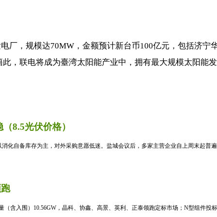
电厂，规模达70MW，金额预计新台币100亿元，包括济宁
此，联电将成为臺湾太阳能产业中，拥有最大规模太阳能发电
（8.5光伏价格）
消化自备库存为主，对外采购意愿低迷。盐城会议后，多家主营企业自上周末起普遍暂
领跑
标量（含入围）10.56GW，晶科、协鑫、高景、英利、正泰领跑定标市场；N型组件投标均