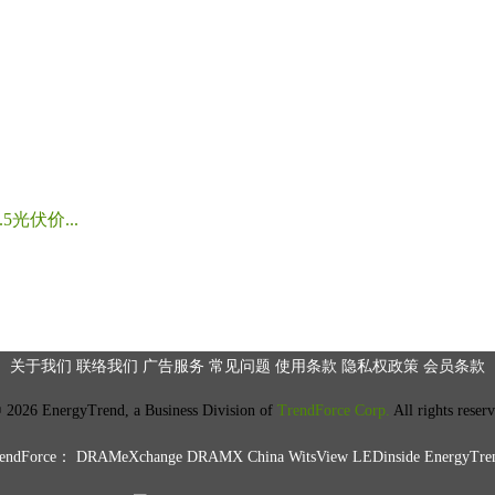
光伏价...
关于我们
联络我们
广告服务
常见问题
使用条款
隐私权政策
会员条款
2026 EnergyTrend, a Business Division of
TrendForce Corp.
All rights reser
ndForce：
DRAMeXchange
DRAMX China
WitsView
LEDinside
EnergyTre