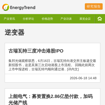
研究报告
产业资讯
分析评论
价格趋势
产业访谈
展览会议
逆变器
古瑞瓦特三度冲击港股IPO
集邦光储观察获悉，6月16日，古瑞瓦特向港交所主板递交最
新招股书，这是其第三次启动港股上市流程。 回顾此前两次
上市申报进程，古瑞瓦特均顺利通过港.. [详内文]
2026-06-18 14:48
上能电气：募资置换2.86亿垫付款，加码
光储产线