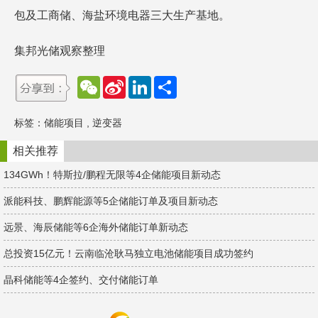
包及工商储、海盐环境电器三大生产基地。
集邦光储观察整理
W
S
L
分
e
i
i
享
C
n
n
h
a
k
标签：
储能项目
,
逆变器
a
W
e
t
e
d
i
I
相关推荐
b
n
o
134GWh！特斯拉/鹏程无限等4企储能项目新动态
派能科技、鹏辉能源等5企储能订单及项目新动态
远景、海辰储能等6企海外储能订单新动态
总投资15亿元！云南临沧耿马独立电池储能项目成功签约
晶科储能等4企签约、交付储能订单