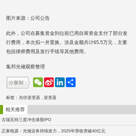
图片来源：公司公告
此外，公司在募集资金到位前已用自筹资金支付了部分发
行费用，本次拟一并置换。涉及金额共计65.5万元，主要
包括律师费用及发行手续等其他费用。
集邦光储观察整理
W
S
L
分
e
i
i
享
C
n
n
h
a
k
标签：
光伏逆变器
,
逆变器
a
W
e
t
e
d
i
I
相关推荐
b
n
o
古瑞瓦特三度冲击港股IPO
正泰电源：光储业务持续发力，2025年营收突破40亿元