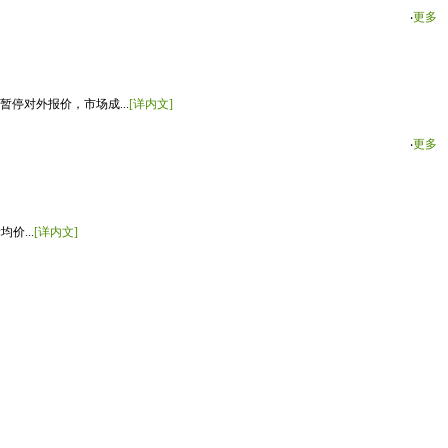
‧
更多
停对外报价，市场成...
[详内文]
‧
更多
价...
[详内文]