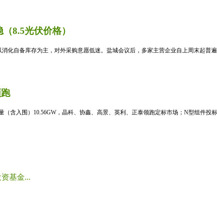
（8.5光伏价格）
消化自备库存为主，对外采购意愿低迷。盐城会议后，多家主营企业自上周末起普遍暂
领跑
标量（含入围）10.56GW，晶科、协鑫、高景、英利、正泰领跑定标市场；N型组件投标均
基金...