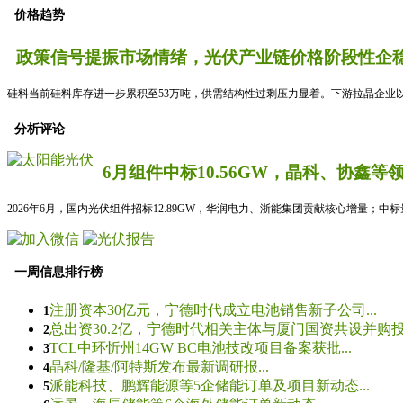
价格趋势
政策信号提振市场情绪，光伏产业链价格阶段性企稳
硅料当前硅料库存进一步累积至53万吨，供需结构性过剩压力显着。下游拉晶企业以
分析评论
6月组件中标10.56GW，晶科、协鑫等
2026年6月，国内光伏组件招标12.89GW，华润电力、浙能集团贡献核心增量；中
一周信息排行榜
注册资本30亿元，宁德时代成立电池销售新子公司...
1
总出资30.2亿，宁德时代相关主体与厦门国资共设并购投资
2
TCL中环忻州14GW BC电池技改项目备案获批...
3
晶科/隆基/阿特斯发布最新调研报...
4
派能科技、鹏辉能源等5企储能订单及项目新动态...
5