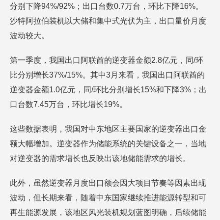
分别下降94%/92%；出口台数0.7万台，环比下降16%。
沙特阿拉伯装机以大储和集中式光伏为主，出口量价月度
波动较大。
第一季度，我国出口阿联酋的逆变器金额2.8亿元，同/环
比分别增长37%/15%。其中3月来看，我国出口阿联酋的
逆变器金额1.0亿元，同/环比分别增长15%和下降3%；出
口台数7.45万台，环比增长19%。
这些数据表明，我国对中东地区主要国家的逆变器出口金
额大幅增加。逆变器作为储能系统的关键设备之一，当地
对逆变器的需求增长也反映出该地储能需求的增长。
此外，虽然逆变器月度出口额会因大项目节奏等因素出现
波动，但长期来看，随着中东国家继续推进能源转型和可
再生能源发展，该地区风光装机规划蓝图明确，后续储能