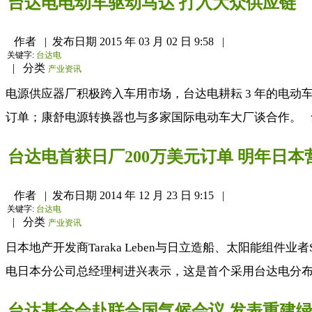
台达电电动车驱动马达 打入大众供应链
作者
|
发布日期
2015 年 03 月 02 日 9:58
|
关键字:
台达电
|
分类
产业资讯
电源供应器厂积极跨入车用市场，台达电耕耘 3 年的电
订单；康舒电源转换器也与多家国际电动车大厂谈合作。 
台达电首获日厂200万美元订单 明年日
作者
|
发布日期
2014 年 12 月 23 日 9:15
|
关键字:
台达电
|
分类
产业资讯
日本地产开发商Taraka Leben与日立造船、太阳能组件业
电日本分公司总经理柯进兴表示，这是首个采用台达电分布
台达基金会赴联合国气候会议 发表重建