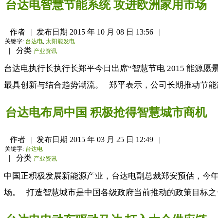
台达电智慧节能系统 攻进欧洲家用市场
作者
|
发布日期
2015 年 10 月 08 日 13:56
|
关键字:
台达电
,
太阳能发电
|
分类
产业资讯
台达电执行长执行长郑平今日出席“智慧节电 2015 能源
最具创新与结合趋势潮流。 郑平表示，公司长期推动节能减碳，
台达电布局中国 积极抢得智慧城市商机
作者
|
发布日期
2015 年 03 月 25 日 12:49
|
关键字:
台达电
|
分类
产业资讯
中国正积极发展新能源产业，台达电副总裁郑安预估，今年
场。 打造智慧城市是中国各级政府当前推动的政策目标之