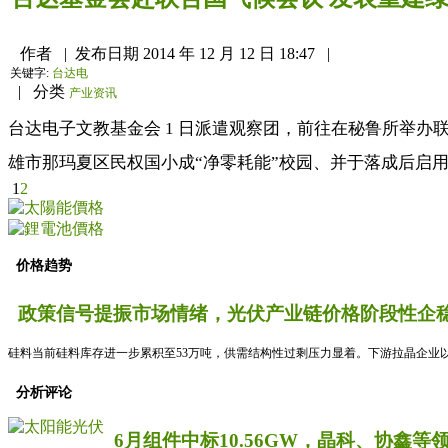
作者
|
发布日期
2014 年 12 月 12 日 18:47
|
关键字:
台达电
|
分类
产业资讯
台达电子文教基金会 1 日派遣观察团，前往在秘鲁所举办联合国气候
雄市那玛夏区民权国小成“净零耗能”校园、并于落成后启用收容灾
1
2
价格趋势
政策信号提振市场情绪，光伏产业链价格阶段性企稳
硅料当前硅料库存进一步累积至53万吨，供需结构性过剩压力显着。下游拉晶企业以
分析评论
6月组件中标10.56GW，晶科、协鑫等