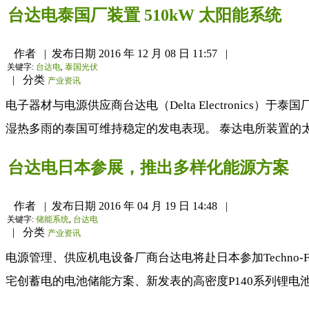
台达电泰国厂装置 510kW 太阳能系统
作者
|
发布日期
2016 年 12 月 08 日 11:57
|
关键字:
台达电
,
泰国光伏
|
分类
产业资讯
电子器材与电源供应商台达电（Delta Electronics）
湿热多雨的泰国可维持稳定的发电表现。 泰达电所装置的太
台达电日本参展，推出多样化能源方案
作者
|
发布日期
2016 年 04 月 19 日 14:48
|
关键字:
储能系统
,
台达电
|
分类
产业资讯
电源管理、供应机电设备厂商台达电将赴日本参加Techno-
宅创蓄电的电池储能方案、新发表的高密度P140系列锂电池