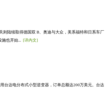
关则陆续取得德国双 B、奥迪与大众，美系福特和日系车厂
也开始...
[详内文]
电厂，将采用台达电分布式小型逆变器，订单总额达200万美元。台达