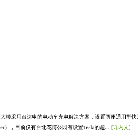
楼采用台达电的电动车充电解决方案，设置两座通用型快速充电
ger），目前仅有台北花博公园有设置Tesla的超...
[详内文]