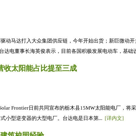
动车驱动马达打入大众集团供应链，今年开始出货；新巨微动开
台达电董事长海英俊表示，目前各国积极发展电动车，基础设施
本营收太阳能占比提至三成
者Solar Frontier日前共同宣布的栃木县15MW太阳能
式小型逆变器的大型电厂。台达电是日本第...
[详内文]
绿建筑校园经验