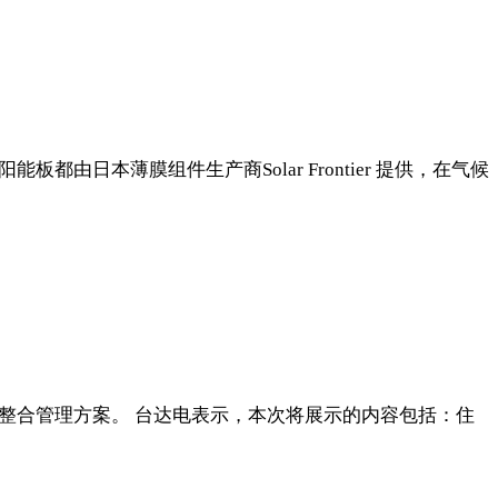
板都由日本薄膜组件生产商Solar Frontier 提供，在气候
庭能源整合管理方案。 台达电表示，本次将展示的内容包括：住
]