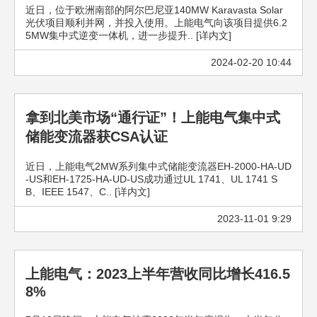
近日，位于欧洲南部的阿尔巴尼亚140MW Karavasta Solar
光伏项目顺利并网，并投入使用。上能电气向该项目提供6.2
5MW集中式逆变一体机，进一步提升.. [详内文]
2024-02-20 10:44
拿到北美市场“通行证”！上能电气集中式
储能变流器获CSA认证
近日，上能电气2MW系列集中式储能变流器EH-2000-HA-UD
-US和EH-1725-HA-UD-US成功通过UL 1741、UL 1741 S
B、IEEE 1547、C.. [详内文]
2023-11-01 9:29
上能电气：2023上半年营收同比增长416.5
8%