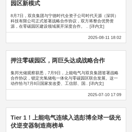
园区新模式
8月7日，双良集团与宁德时代全资子公司时代天源（深圳）
科技有限公司正式签署战略合作协议，双方将整合优势资
源，在零碳园区建设领域展开深度合作。 .. [详内文]
2025-08-11 18:02
押注零碳园区，两巨头达成战略合作
集邦光储观察获悉，7月9日，上能电气与双良集团签署战略
合作协议，锁定光氢储电一体化与零碳园区联合发展。这一
动作恰与7月8日国家发改委、工信部、国.. [详内文]
2025-07-10 17:09
Tier 1！上能电气连续入选彭博全球一级光
伏逆变器制造商榜单