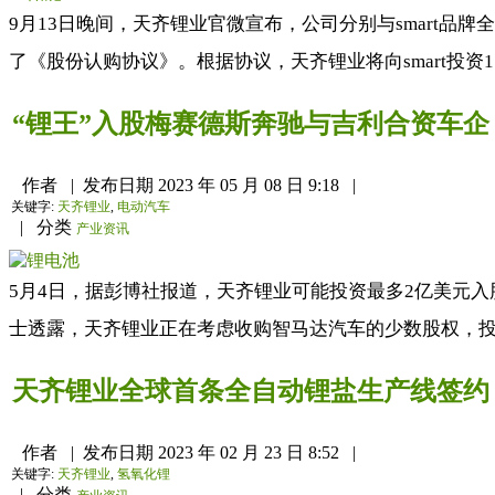
9月13日晚间，天齐锂业官微宣布，公司分别与smart品牌
了《股份认购协议》。根据协议，天齐锂业将向smart投资1
“锂王”入股梅赛德斯奔驰与吉利合资车企
作者
|
发布日期
2023 年 05 月 08 日 9:18
|
关键字:
天齐锂业
,
电动汽车
|
分类
产业资讯
5月4日，据彭博社报道，天齐锂业可能投资最多2亿美元入股梅赛
士透露，天齐锂业正在考虑收购智马达汽车的少数股权，投资
天齐锂业全球首条全自动锂盐生产线签约
作者
|
发布日期
2023 年 02 月 23 日 8:52
|
关键字:
天齐锂业
,
氢氧化锂
|
分类