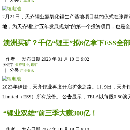
产业资讯
2月21日，天齐锂业氢氧化锂生产基地项目签约仪式在张
地，为天齐锂业“五年发展规划”的第一个投资项目，也是全
澳洲买矿？千亿“锂王”拟6亿拿下ESS全
作者
|
发布日期
2023 年 01 月 10 日 9:02
|
关键字:
天齐锂业
,
锂矿
|
分类
产业资讯
2023年伊始，天齐锂业再度开启扩张之路。1月9日，天齐锂业
Limited（ESS）所有股份。 公告显示，TELA以每股0.50
“锂业双雄”前三季大赚300亿！
作者
|
发布日期
2022 年 10 月 18 日 9:10
|