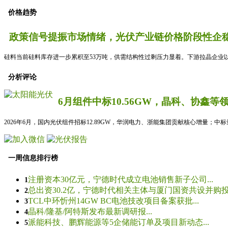
价格趋势
政策信号提振市场情绪，光伏产业链价格阶段性企稳
硅料当前硅料库存进一步累积至53万吨，供需结构性过剩压力显着。下游拉晶企业以
分析评论
6月组件中标10.56GW，晶科、协鑫等
2026年6月，国内光伏组件招标12.89GW，华润电力、浙能集团贡献核心增量；中
一周信息排行榜
注册资本30亿元，宁德时代成立电池销售新子公司...
1
总出资30.2亿，宁德时代相关主体与厦门国资共设并购投资
2
TCL中环忻州14GW BC电池技改项目备案获批...
3
晶科/隆基/阿特斯发布最新调研报...
4
派能科技、鹏辉能源等5企储能订单及项目新动态...
5