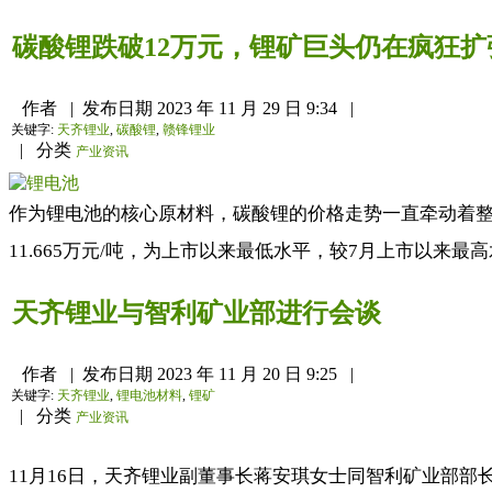
碳酸锂跌破12万元，锂矿巨头仍在疯狂扩
作者
|
发布日期
2023 年 11 月 29 日 9:34
|
关键字:
天齐锂业
,
碳酸锂
,
赣锋锂业
|
分类
产业资讯
作为锂电池的核心原材料，碳酸锂的价格走势一直牵动着整个电
11.665万元/吨，为上市以来最低水平，较7月上市以来最高水平24
天齐锂业与智利矿业部进行会谈
作者
|
发布日期
2023 年 11 月 20 日 9:25
|
关键字:
天齐锂业
,
锂电池材料
,
锂矿
|
分类
产业资讯
11月16日，天齐锂业副董事长蒋安琪女士同智利矿业部部