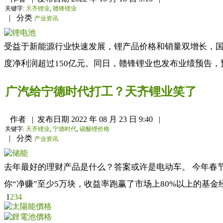
关键字:
天齐锂业
,
赣锋锂业
|
分类
产业资讯
受益于新能源行业快速发展，锂产品价格和销量双增长，国内
度净利润超过150亿元。同日，赣锋锂业也发布业绩预告，预
广汽给宁德时代打工？天齐锂业笑了
作者
|
发布日期
2022 年 08 月 23 日 9:40
|
关键字:
天齐锂业
,
宁德时代
,
碳酸锂价格
|
分类
产业资讯
去年最好的理财产品是什么？答案或许是电动车。 今年春节
你“净赚”至少5万块，收益率跑赢了市场上80%以上的基
1
2
3
4