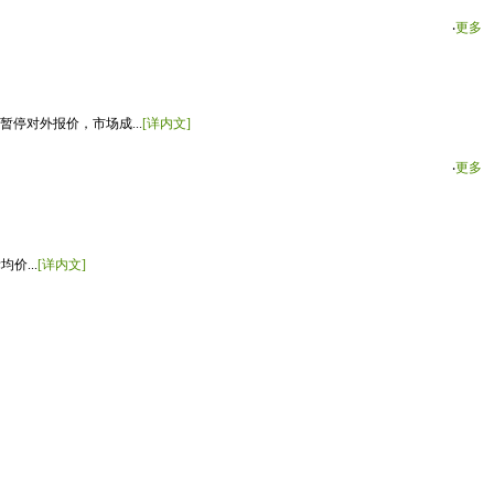
‧
更多
停对外报价，市场成...
[详内文]
‧
更多
价...
[详内文]