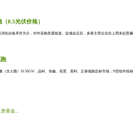
（8.5光伏价格）
消化自备库存为主，对外采购意愿低迷。盐城会议后，多家主营企业自上周末起普遍暂
领跑
标量（含入围）10.56GW，晶科、协鑫、高景、英利、正泰领跑定标市场；N型组件投标均
基金...