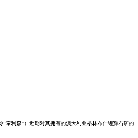
y Ltd（以下简称“泰利森”）近期对其拥有的澳大利亚格林布什锂辉石矿的