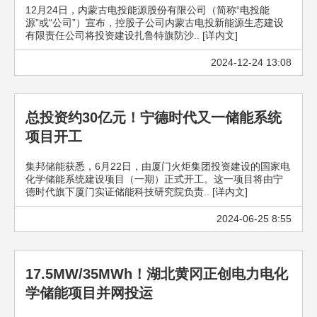
12月24日，内蒙古电投能源股份有限公司（简称“电投能
源”或“公司”）宣布，控股子公司内蒙古电投新能源生态建设
有限责任公司将投资建设扎鲁特旗防沙.. [详内文]
2024-12-24 13:08
总投资约30亿元！宁德时代又一储能系统
项目开工
集邦储能获悉，6月22日，由厦门火炬集团投资建设的国家电
化学储能系统建设项目（一期）正式开工。这一项目将由宁
德时代旗下厦门实证储能科技研究院负责.. [详内文]
2024-06-25 8:55
17.5MW/35MWh！湖北黄冈正创电力电化
学储能项目并网投运