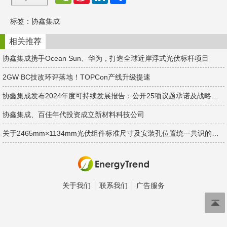
e
i
i
享
C
n
n
h
a
k
标签：
协鑫集成
a
W
e
t
e
d
i
I
相关推荐
b
n
o
协鑫集成携手Ocean Sun、华为，打造全球近岸浮式光伏标杆项目
2GW BC技改环评落地！TOPCon产线升级提速
协鑫集成发布2024年度可持续发展报告：公开25项议题承诺及战略目标
协鑫集成、百佳年代投资成立新材料科技公司
关于2465mm×1134mm光伏组件标准尺寸及安装孔位置统一共识的倡议
关于我们
联系我们
广告服务