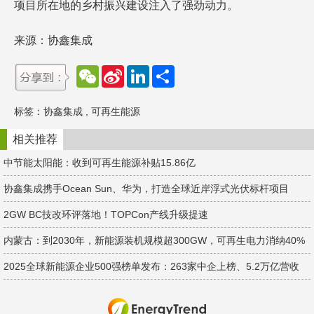
项目所在地的乡村振兴建设注入了强劲动力。
来源：协鑫集成
W
S
L
分
e
i
i
享
C
n
n
h
a
k
标签：
协鑫集成
,
可再生能源
a
W
e
t
e
d
i
I
相关推荐
b
n
o
中节能太阳能：收到可再生能源补贴15.86亿
协鑫集成携手Ocean Sun、华为，打造全球近岸浮式光伏标杆项目
2GW BC技改环评落地！TOPCon产线升级提速
内蒙古：到2030年，新能源装机规模超300GW，可再生电力消纳40%
2025全球新能源企业500强榜单发布：263家中企上榜、5.2万亿营收