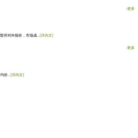
‧
更多
停对外报价，市场成...
[详内文]
‧
更多
价...
[详内文]