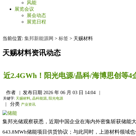
风能
展览会议
展会动态
展览日程
当前位置:
集邦新能源网
>
标签
>
天赐材料
天赐材料
资讯动态
近2.4GWh！阳光电源/晶科/海博思创等
作者
|
发布日期
2026 年 06 月 03 日 14:04
|
关键字:
天赐材料
,
晶科能源
,
阳光电源
|
分类
产业资讯
集邦光储观察获悉，近期中国企业在海内外密集斩获储能大单
643.8MWh储能项目供货协议；与此同时，上游材料领域也