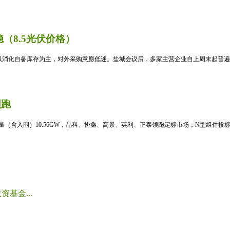
（8.5光伏价格）
消化自备库存为主，对外采购意愿低迷。盐城会议后，多家主营企业自上周末起普遍暂
领跑
标量（含入围）10.56GW，晶科、协鑫、高景、英利、正泰领跑定标市场；N型组件投标均
基金...