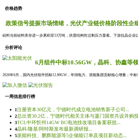
价格趋势
政策信号提振市场情绪，光伏产业链价格阶段性企稳
硅料当前硅料库存进一步累积至53万吨，供需结构性过剩压力显着。下游拉晶企业以
分析评论
6月组件中标10.56GW，晶科、协鑫等
2026年6月，国内光伏组件招标12.89GW，华润电力、浙能集团贡献核心增量；中
一周信息排行榜
注册资本30亿元，宁德时代成立电池销售新子公司...
1
总出资30.2亿，宁德时代相关主体与厦门国资共设并购投资
2
TCL中环忻州14GW BC电池技改项目备案获批...
3
晶科/隆基/阿特斯发布最新调研报...
4
派能科技、鹏辉能源等5企储能订单及项目新动态...
5