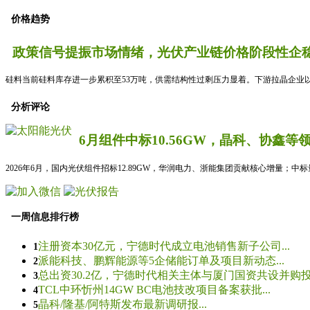
价格趋势
政策信号提振市场情绪，光伏产业链价格阶段性企稳
硅料当前硅料库存进一步累积至53万吨，供需结构性过剩压力显着。下游拉晶企业以
分析评论
6月组件中标10.56GW，晶科、协鑫等
2026年6月，国内光伏组件招标12.89GW，华润电力、浙能集团贡献核心增量；中
一周信息排行榜
注册资本30亿元，宁德时代成立电池销售新子公司...
1
派能科技、鹏辉能源等5企储能订单及项目新动态...
2
总出资30.2亿，宁德时代相关主体与厦门国资共设并购投资
3
TCL中环忻州14GW BC电池技改项目备案获批...
4
晶科/隆基/阿特斯发布最新调研报...
5