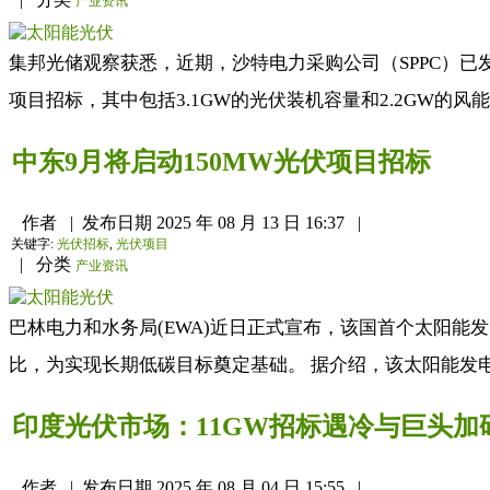
产业资讯
集邦光储观察获悉，近期，沙特电力采购公司（SPPC）已发
项目招标，其中包括3.1GW的光伏装机容量和2.2GW的风能装
中东9月将启动150MW光伏项目招标
作者
|
发布日期
2025 年 08 月 13 日 16:37
|
关键字:
光伏招标
,
光伏项目
|
分类
产业资讯
巴林电力和水务局(EWA)近日正式宣布，该国首个太阳能
比，为实现长期低碳目标奠定基础。 据介绍，该太阳能发电厂选址于巴
印度光伏市场：11GW招标遇冷与巨头加
作者
|
发布日期
2025 年 08 月 04 日 15:55
|