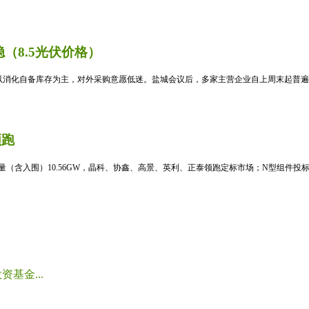
（8.5光伏价格）
消化自备库存为主，对外采购意愿低迷。盐城会议后，多家主营企业自上周末起普遍暂
领跑
标量（含入围）10.56GW，晶科、协鑫、高景、英利、正泰领跑定标市场；N型组件投标均
基金...