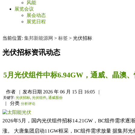
风能
展览会议
展会动态
展览日程
当前位置:
集邦新能源网
>
标签
>
光伏招标
光伏招标
资讯动态
5月光伏组件中标6.94GW，通威、晶澳
作者
|
发布日期
2026 年 06 月 15 日 16:05
|
关键字:
光伏招标
,
光伏组件
,
通威股份
|
分类
分析评论
2026年5月，国内光伏组件招标14.21GW，BC组件需求
涨。 大唐集团启动11GW框采，BC组件需求放量 据集邦光储