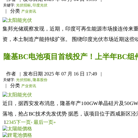
关键字:
光伏招标
,
印度光伏
|
分类
产业资讯
集邦光储观察发现，近期，印度可再生能源市场接连传来重磅
资，本土制造产能持续扩张。 围绕印度光伏市场近期这些动
隆基BC电池项目首线投产！上半年BC组
作者
|
发布日期
2025 年 07 月 16 日 17:49
|
关键字:
光伏招标
,
隆基股份
|
分类
产业资讯
近日，据西安发布消息，隆基年产100GW单晶硅片及50GW
落地，抢占BC技术先发优势 据悉，该项目位于西咸新区泾河新城
1
2
3
4
5
下一页›
最后一页»