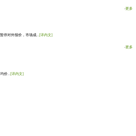
‧
更多
停对外报价，市场成...
[详内文]
‧
更多
价...
[详内文]