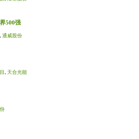
500强
,
通威股份
目
,
天合光能
份