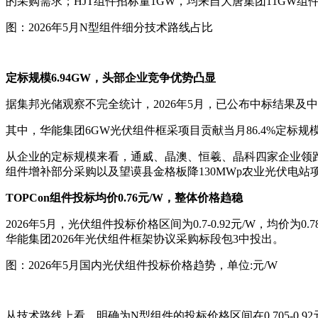
的采购需求；HJT组件招标量1GW，均来自大唐集团11GW组
图：2026年5月N型组件细分技术路线占比
定标规模6.94GW，头部企业竞争优势凸显
据集邦光储观察不完全统计，2026年5月，已公布中标结果及中标
其中，华能集团6GW光伏组件框采项目贡献当月86.4%定
从企业的定标规模来看，通威、晶澳、恒羲、晶科四家企业领跑，中
组件增补部分采购以及望谟县金格板降130MWp农业光伏电站
TOPCon组件投标均价0.76元/W，整体价格趋稳
2026年5月，光伏组件投标价格区间为0.7-0.92元/W，均
华能集团2026年光伏组件框架协议采购标段包3中投出。
图：2026年5月国内光伏组件投标价格趋势，单位:元/W
从技术路线上看，明确为N型组件的投标价格区间在0.705-0.92