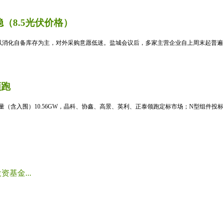
（8.5光伏价格）
消化自备库存为主，对外采购意愿低迷。盐城会议后，多家主营企业自上周末起普遍暂
领跑
标量（含入围）10.56GW，晶科、协鑫、高景、英利、正泰领跑定标市场；N型组件投标均
基金...