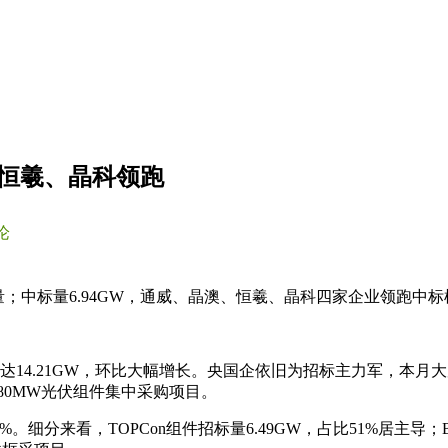
、恒羲、晶科领跑
论
渐放量；中标量6.94GW，通威、晶澳、恒羲、晶科四家企业领跑中标
达14.21GW，环比大幅增长。央国企依旧为招标主力军，本月大唐
680MW光伏组件集中采购项目。
1%。细分来看，TOPCon组件招标量6.49GW，占比51%居主导