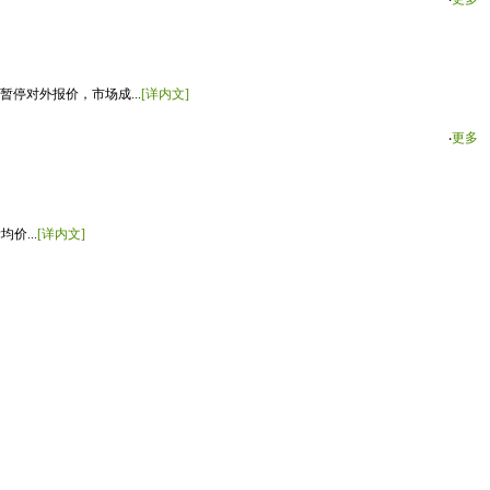
停对外报价，市场成...
[详内文]
‧
更多
价...
[详内文]