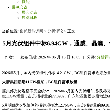
风能
展览会议
展会动态
展览日程
当前位置:
集邦新能源网
>
分析评论
> 正文
5月光伏组件中标6.94GW，通威、晶澳
作者:
|
发布日期:
2026 年 06 月 15 日 16:05
|
分类:
分析评
2026年5月，国内光伏组件招标14.21GW，BC组件需求逐
大唐集团启动11GW框采，BC组件需求放量
据集邦光储观察不完全统计，2026年5月国内光伏组件招标规模
献11GW增量，占总招标量的77.39%，广东能源集团亦启动近
5月明确为N型组件的招标规模达12.76GW，占总招标量的89.8