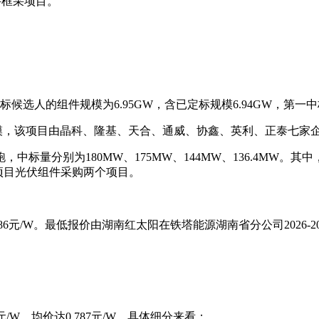
件框采项目。
候选人的组件规模为6.95GW，含已定标规模6.94GW，第一中标
标规模，该项目由晶科、隆基、天合、通威、协鑫、英利、正泰七
标量分别为180MW、175MW、144MW、136.4MW。其
项目光伏组件采购两个项目。
价为0.786元/W。最低报价由湖南红太阳在铁塔能源湖南省分公司20
元/W，均价达0.787元/W。具体细分来看：