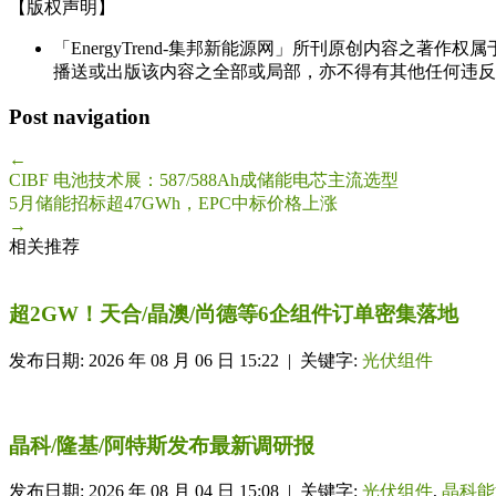
【版权声明】
「EnergyTrend-集邦新能源网」所刊原创内容之著作
播送或出版该内容之全部或局部，亦不得有其他任何违反
Post navigation
←
CIBF 电池技术展：587/588Ah成储能电芯主流选型
5月储能招标超47GWh，EPC中标价格上涨
→
相关推荐
超2GW！天合/晶澳/尚德等6企组件订单密集落地
发布日期: 2026 年 08 月 06 日 15:22 | 关键字:
光伏组件
晶科/隆基/阿特斯发布最新调研报
发布日期: 2026 年 08 月 04 日 15:08 | 关键字:
光伏组件
,
晶科能