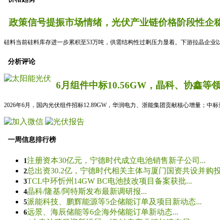
政策信号提振市场情绪，光伏产业链价格阶段性企稳
硅料当前硅料库存进一步累积至53万吨，供需结构性过剩压力显着。下游拉晶企业以
分析评论
6月组件中标10.56GW，晶科、协鑫等
2026年6月，国内光伏组件招标12.89GW，华润电力、浙能集团贡献核心增量；中
一周信息排行榜
注册资本30亿元，宁德时代成立电池销售新子公司...
1
总出资30.2亿，宁德时代相关主体与厦门国资共设并购投资
2
TCL中环忻州14GW BC电池技改项目备案获批...
3
晶科/隆基/阿特斯发布最新调研报...
4
派能科技、鹏辉能源等5企储能订单及项目新动态...
5
远景、海辰储能等6企海外储能订单新动态...
6