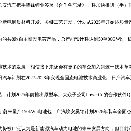
，长安汽车携手赣锋锂业签署《合作备忘录》，将加快推进（半）
。
电解质材料开发、关键工艺开发，计划从2025年开始逐步量产应用
内的共8款自主研发电芯产品，总产能预计将达到50至80GWh
池技术的发展，相信接下来还会有更多的车企加入到这一技术革
车计划在2027-2028年实现全固态电池技术商业化，日产汽车
，计划2025年前推出原型车。大众子公司PowerCo的合作伙伴Qua
蔚来量产150kWh电池包；广汽埃安昊铂计划2026年装车全
势被广泛认为是新能源汽车动力电池的未来发展方向，但目前市