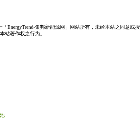
权属于「EnergyTrend-集邦新能源网」网站所有，未经本站
本站著作权之行为。
池