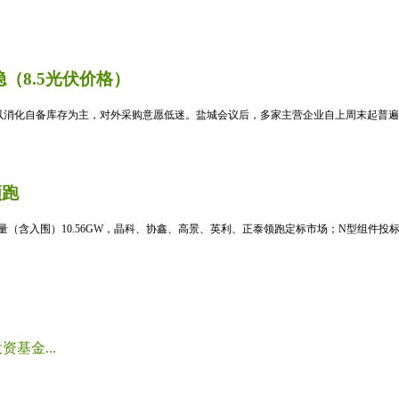
（8.5光伏价格）
消化自备库存为主，对外采购意愿低迷。盐城会议后，多家主营企业自上周末起普遍暂
领跑
标量（含入围）10.56GW，晶科、协鑫、高景、英利、正泰领跑定标市场；N型组件投标均
基金...