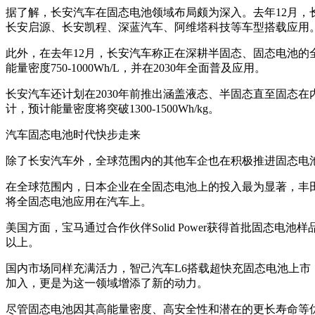
据了解，长安汽车在固态电池领域布局颇为深入。去年12月
长安启源、长安凯程、深蓝汽车、阿维塔科技等车型搭载应用
此外，在去年12月，长安汽车称正在深耕半固态、固态电池的全新
能量密度750-1000Wh/L，并在2030年全面普及应用。
长安汽车还计划在2030年前推出涵盖液态、半固态直至固态在
计，预计能量密度将突破1300-1500Wh/kg。
汽车固态电池时代快步走来
除了长安汽车外，全球范围内的其他车企也在积极推进固态电
在全球范围内，日本企业在全固态电池上的投入最为显著，丰田汽
将全固态电池应用在汽车上。
美国方面，宝马通过合作伙伴Solid Power获得首批固态电池样品
以上。
国内市场同样充满活力，智己汽车L6搭载超快充固态电池上市；
加入，更是为这一领域增添了新的动力。
尽管固态电池因其高能量密度、高安全性和潜在的更长寿命等优