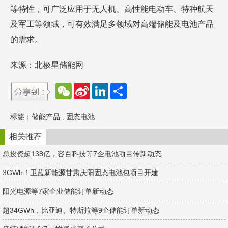
等特性，可广泛应用于无人机、高性能电动车、特种航天
及军工等领域，可有效满足多领域对高端储能及电池产品
的需求。
来源：北极星储能网
W
S
L
分
e
i
i
享
C
n
n
h
a
k
标签：
储能产品
,
固态电池
a
W
e
t
e
d
i
I
相关推荐
b
n
o
总投资超138亿，容百科技等7企电池项目传新动态
3GWh！卫蓝新能源甘肃庆阳固态电池包项目开建
阳光电源等7家企业储能订单新动态
超34GWh，比亚迪、特斯拉等9企储能订单新动态