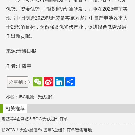
优势、资金优势，持续推动创新研发，力争在2025年前实
现《中国制造2025能源装备实施方案》中量产电池效率大
于25%的目标，为做强做优光伏产业，促进绿色低碳发展
作出新贡献。
来源:青海日报
作者:王盛荣
W
S
L
分
e
i
i
享
C
n
n
h
a
k
标签：
IBC电池
,
光伏组件
a
W
e
t
e
d
i
I
相关推荐
b
n
o
隆基等4企新签3.5GW光伏组件订单
超2GW！天合/晶澳/尚德等6企组件订单密集落地