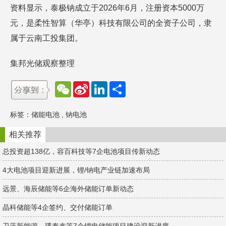
资料显示，泰极钠成立于2026年6月，注册资本5000万
元，是柔性智算（华亭）科技有限公司的全资子公司，隶
属于云南工投集团。
集邦光储观察整理
W
S
L
分
e
i
i
享
C
n
n
h
a
k
标签：
储能电池
,
钠电池
a
W
e
t
e
d
i
I
相关推荐
b
n
o
总投资超138亿，容百科技等7企电池项目传新动态
4大电池项目迎新进展，锂/钠电产业链加速布局
远景、海辰储能等6企海外储能订单新动态
晶科储能等4企签约、交付储能订单