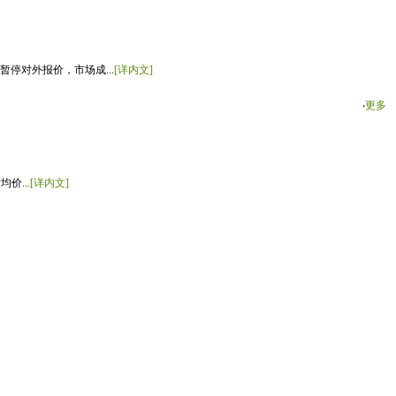
停对外报价，市场成...
[详内文]
‧
更多
价...
[详内文]