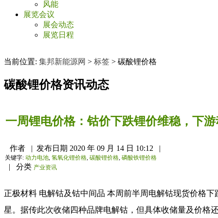
风能
展览会议
展会动态
展览日程
当前位置:
集邦新能源网
>
标签
>
碳酸锂价格
碳酸锂价格
资讯动态
一周锂电价格：钴价下跌锂价维稳，下游
作者
|
发布日期
2020 年 09 月 14 日 10:12
|
关键字:
动力电池
,
氢氧化锂价格
,
碳酸锂价格
,
磷酸铁锂价格
|
分类
产业资讯
正极材料 电解钴及钴中间品 本周前半周电解钴现货价格
星。据传此次收储四种品牌电解钴，但具体收储量及价格还