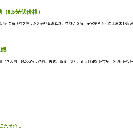
（8.5光伏价格）
消化自备库存为主，对外采购意愿低迷。盐城会议后，多家主营企业自上周末起普遍暂
领跑
标量（含入围）10.56GW，晶科、协鑫、高景、英利、正泰领跑定标市场；N型组件投标均
光伏价...