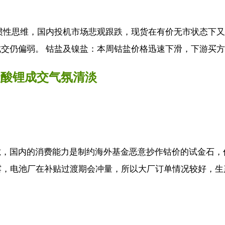
惯性思维，国内投机市场悲观跟跌，现货在有价无市状态下又
市场成交仍偏弱。 钴盐及镍盐：本周钴盐价格迅速下滑，下游买方.
碳酸锂成交气氛清淡
拢，国内的消费能力是制约海外基金恶意抄作钴价的试金石，
，电池厂在补贴过渡期会冲量，所以大厂订单情况较好，生产