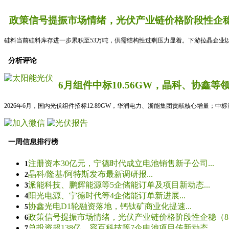
政策信号提振市场情绪，光伏产业链价格阶段性企稳
硅料当前硅料库存进一步累积至53万吨，供需结构性过剩压力显着。下游拉晶企业以
分析评论
6月组件中标10.56GW，晶科、协鑫等
2026年6月，国内光伏组件招标12.89GW，华润电力、浙能集团贡献核心增量；中
一周信息排行榜
注册资本30亿元，宁德时代成立电池销售新子公司...
1
晶科/隆基/阿特斯发布最新调研报...
2
派能科技、鹏辉能源等5企储能订单及项目新动态...
3
阳光电源、宁德时代等4企储能订单新进展...
4
协鑫光电D1轮融资落地，钙钛矿商业化提速...
5
政策信号提振市场情绪，光伏产业链价格阶段性企稳（8.5
6
总投资超138亿，容百科技等7企电池项目传新动态...
7