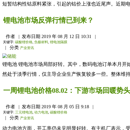
短暂结构性钴原料紧张，引起的钴价上涨也近尾声。近期电
锂电池市场反弹行情已到来？
作者
|
发布日期
2019 年 08 月 12 日 10:31
|
关键字:
碳酸锂价格
,
负极材料
,
锂电池隔膜
|
分类
产业资讯
锂电池 锂电池市场局部好转。其中，数码电池订单本月开
然处于淡季行情，仅主导企业生产恢复较多一些。整体维持我们
一周锂电池价格08.02：下游市场回暖势
作者
|
发布日期
2019 年 08 月 05 日 9:18
|
关键字:
三元锂电池
,
动力电池
,
碳酸锂价格
|
分类
产业资讯
动力电池方面，开工率仍未见明显好转。有主机厂表示，受到