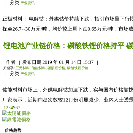
|
分类
产业资讯
正极材料： 电解钴：外媒钴价持续下跌，指引市场呈下行
探至26.7--30万元/吨，均价较上周下跌0.65万元/吨，
锂电池产业链价格：磷酸铁锂价格持平 
作者
|
发布日期
2019 年 01 月 14 日 15:37
|
关键字:
三元材料
,
储能材料
,
碳酸锂价格
,
磷酸铁锂价格
|
分类
产业资讯
储能材料市场上，外媒电解钴加速下跌，实与国内价格靠
厂家表示，近期询盘次数较12月份明显减少。业内人士透露
1
2
3
4
5
6
7
价格趋势