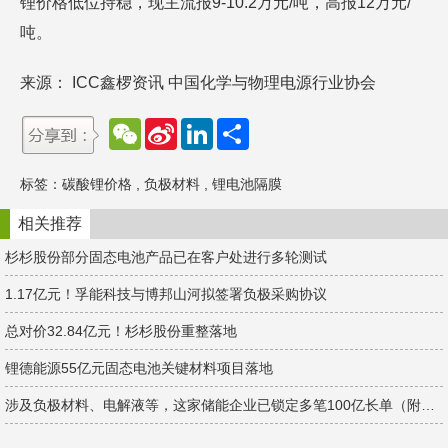
锂价格低位持稳，现主流报9-10.2万元/吨，高报12万元/
吨。
来源： ICC鑫椤资讯 中国化学与物理电源行业协会
W
S
L
分
e
i
i
享
C
n
n
h
a
k
标签：
碳酸锂价格
,
负极材料
,
锂电池隔膜
a
W
e
t
e
d
i
I
相关推荐
b
n
o
杉杉股份部分固态电池产品已在客户处进行多轮测试
1.17亿元！孚能科技与博邦山河拟签署负极采购协议
总对价32.84亿元！杉杉股份重整落地
锂德能源55亿元固态电池关键材料项目落地
涉及负极材料、电解液等，这家储能企业已锁定多笔100亿长单（附列表）