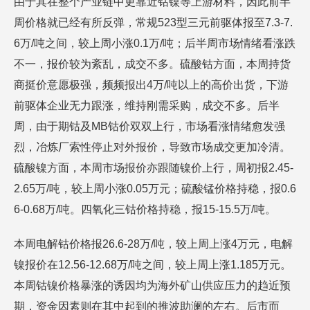
由于其在整个产业链中更靠近钴镍等上游材料，因此前半
周价格就已经有所反弹，常规523型三元前驱体报至7.3-7.
6万/吨之间，较上周小涨0.1万/吨；后半周市场情绪看涨跌
不一，报价较为紊乱，成交不多。硫酸钴方面，本周持货
商挺价意愿极强，频频报出4万/吨以上的高价出货，下游
前驱体企业无力跟涨，维持刚需采购，成交不多。后半
周，由于期钴及MB钴价双双上行，市场看涨情绪愈发强
烈，冶炼厂索性停止对外报价，导致市场成交更加冷清。
硫酸镍方面，本周市场报价亦跟随镍价上行，周初报2.45-
2.65万/吨，较上周小涨0.05万元；硫酸锰价格持稳，报0.6
6-0.68万/吨。四氧化三钴价格持稳，报15-15.5万/吨。
本周电解钴价格报26.6-28万/吨，较上周上涨4万元，电解
镍报价在12.56-12.68万/吨之间，较上周上涨1.185万元。
本周钴镍价格暴涨的诱因均为海外矿山供应压力的趋近预
期，资金因素则在其中起到的推波助澜的左右。后市而