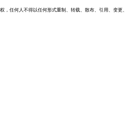
之同意或授权，任何人不得以任何形式重制、转载、散布、引用、变更、