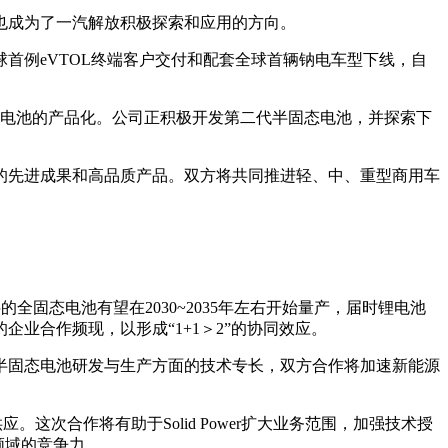
也成为了一汽解放积极探索和应用的方向。
首例eVTOL终端客户交付和配套全球首辆钠电车型下线，自
固态电池的产品化。公司正积极开发第二代半固态电池，并探索下
的先进成果和高品质产品。双方将共同推进轻、中、重型商用车
。
全固态电池有望在2030~2035年左右开始量产，届时锂电池
企业合作频现，以形成“1+1＞2”的协同效应。
半固态电池研发与生产方面的技术专长，双方合作将加速新能源
。这次合作将有助于Solid Power扩大业务范围，加强技术授
领域的竞争力。