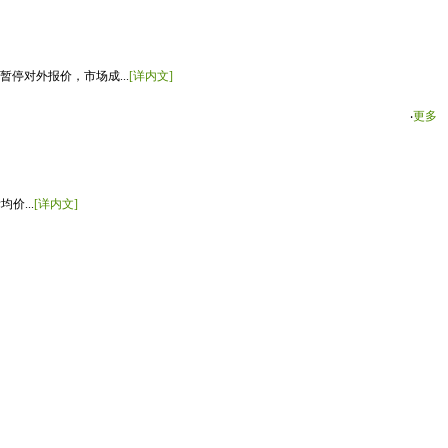
停对外报价，市场成...
[详内文]
‧
更多
价...
[详内文]