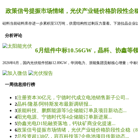
政策信号提振市场情绪，光伏产业链价格阶段性企稳
硅料当前硅料库存进一步累积至53万吨，供需结构性过剩压力显着。下游拉晶企业以
分析评论
6月组件中标10.56GW，晶科、协鑫等
2026年6月，国内光伏组件招标12.89GW，华润电力、浙能集团贡献核心增量；中
一周信息排行榜
注册资本30亿元，宁德时代成立电池销售新子公司...
1
晶科/隆基/阿特斯发布最新调研报...
2
派能科技、鹏辉能源等5企储能订单及项目新动态...
3
阳光电源、宁德时代等4企储能订单新进展...
4
协鑫光电D1轮融资落地，钙钛矿商业化提速...
5
政策信号提振市场情绪，光伏产业链价格阶段性企稳（8.5
6
总投资超138亿，容百科技等7企电池项目传新动态...
7