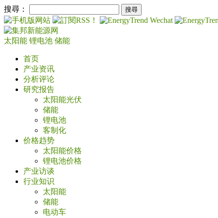
搜尋：
太阳能
锂电池
储能
首页
产业资讯
分析评论
研究报告
太阳能光伏
储能
锂电池
客制化
价格趋势
太阳能价格
锂电池价格
产业访谈
行业知识
太阳能
储能
电动车