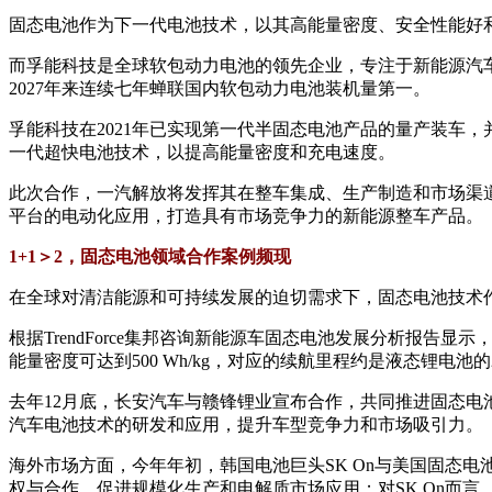
固态电池作为下一代电池技术，以其高能量密度、安全性能好
而孚能科技是全球软包动力电池的领先企业，专注于新能源汽车
2027年来连续七年蝉联国内软包动力电池装机量第一。
孚能科技在2021年已实现第一代半固态电池产品的量产装车
一代超快电池技术，以提高能量密度和充电速度。
此次合作，一汽解放将发挥其在整车集成、生产制造和市场渠
平台的电动化应用，打造具有市场竞争力的新能源整车产品。
1+1＞2，固态电池领域合作案例频现
在全球对清洁能源和可持续发展的迫切需求下，固态电池技术
根据TrendForce集邦咨询新能源车固态电池发展分析报告
能量密度可达到500 Wh/kg，对应的续航里程约是液态锂电
去年12月底，长安汽车与赣锋锂业宣布合作，共同推进固态
汽车电池技术的研发和应用，提升车型竞争力和市场吸引力。
海外市场方面，今年年初，韩国电池巨头SK On与美国固态电池企业
权与合作，促进规模化生产和电解质市场应用；对SK On而