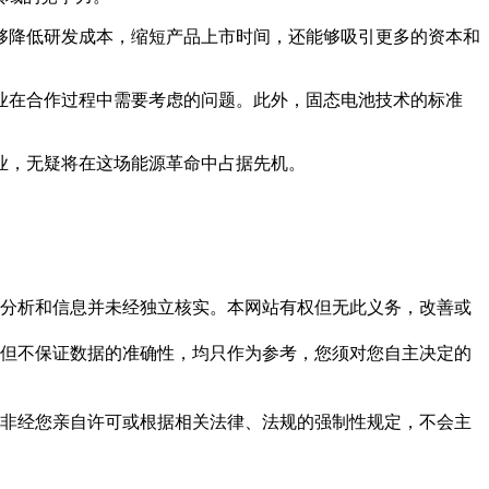
够降低研发成本，缩短产品上市时间，还能够吸引更多的资本和
业在合作过程中需要考虑的问题。此外，固态电池技术的标准
业，无疑将在这场能源革命中占据先机。
但这些分析和信息并未经独立核实。本网站有权但无此义务，改善或
，力求但不保证数据的准确性，均只作为参考，您须对您自主决定的
资料，非经您亲自许可或根据相关法律、法规的强制性规定，不会主