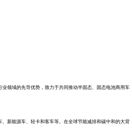
行业领域的先导优势，致力于共同推动半固态、固态电池商用车
用车、新能源车、轻卡和客车等。在全球节能减排和碳中和的大背