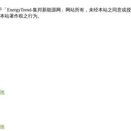
权属于「EnergyTrend-集邦新能源网」网站所有，未经本站
本站著作权之行为。
池
池