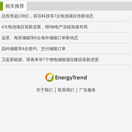
t
e
d
i
I
相关推荐
b
n
o
总投资超138亿，容百科技等7企电池项目传新动态
4大电池项目迎新进展，锂/钠电产业链加速布局
远景、海辰储能等6企海外储能订单新动态
晶科储能等4企签约、交付储能订单
卫蓝新能源、璞泰来等7个锂电储能项目建设迎新进度
关于我们
联系我们
广告服务