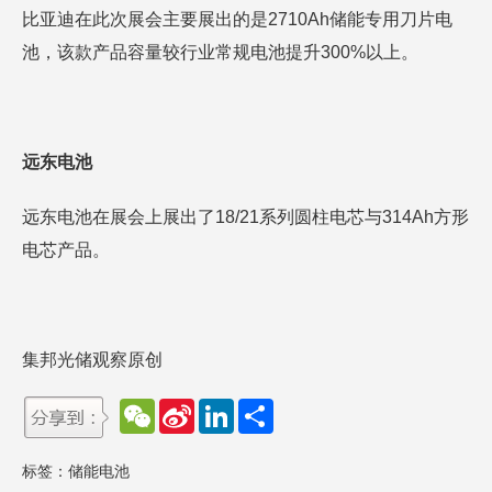
比亚迪在此次展会主要展出的是2710Ah储能专用刀片电
池，该款产品容量较行业常规电池提升300%以上。
远东电池
远东电池在展会上展出了18/21系列圆柱电芯与314Ah方形
电芯产品。
集邦光储观察原创
W
S
L
分
e
i
i
享
C
n
n
h
a
k
标签：
储能电池
a
W
e