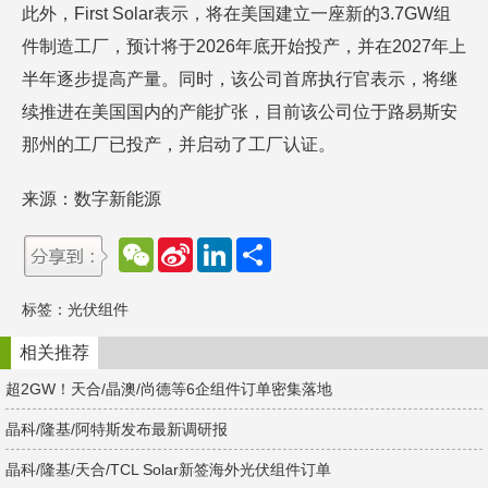
此外，First Solar表示，将在美国建立一座新的3.7GW组
件制造工厂，预计将于2026年底开始投产，并在2027年上
半年逐步提高产量。同时，该公司首席执行官表示，将继
续推进在美国国内的产能扩张，目前该公司位于路易斯安
那州的工厂已投产，并启动了工厂认证。
来源：数字新能源
W
S
L
分
e
i
i
享
C
n
n
h
a
k
标签：
光伏组件
a
W
e
t
e
d
i
I
相关推荐
b
n
o
超2GW！天合/晶澳/尚德等6企组件订单密集落地
晶科/隆基/阿特斯发布最新调研报
晶科/隆基/天合/TCL Solar新签海外光伏组件订单