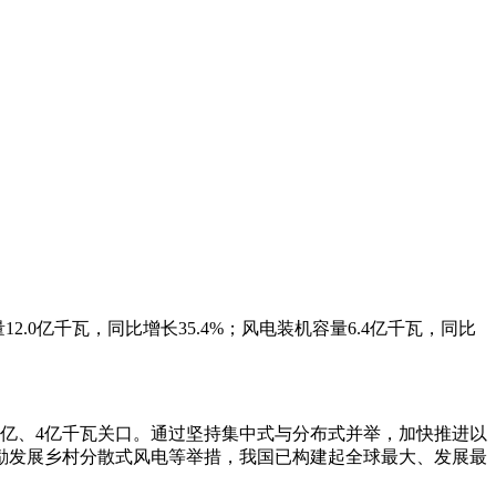
2.0亿千瓦，同比增长35.4%；风电装机容量6.4亿千瓦，同比
、3亿、4亿千瓦关口。通过坚持集中式与分布式并举，加快推进以
励发展乡村分散式风电等举措，我国已构建起全球最大、发展最