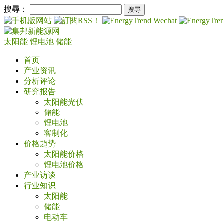
搜尋：
太阳能
锂电池
储能
首页
产业资讯
分析评论
研究报告
太阳能光伏
储能
锂电池
客制化
价格趋势
太阳能价格
锂电池价格
产业访谈
行业知识
太阳能
储能
电动车