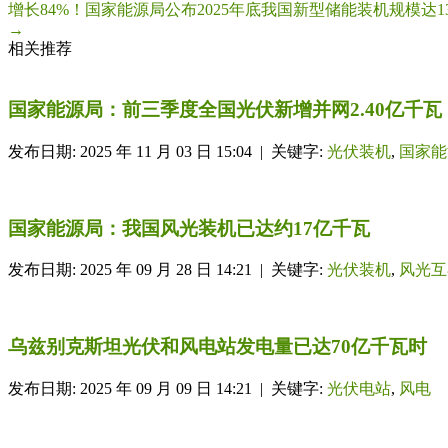
增长84%！国家能源局公布2025年底我国新型储能装机规模达136G
→
相关推荐
国家能源局：前三季度全国光伏新增并网2.40亿千瓦
发布日期: 2025 年 11 月 03 日 15:04 | 关键字:
光伏装机
,
国家能
国家能源局：我国风光装机已达约17亿千瓦
发布日期: 2025 年 09 月 28 日 14:21 | 关键字:
光伏装机
,
风光互
乌兹别克斯坦光伏和风电站发电量已达70亿千瓦时
发布日期: 2025 年 09 月 09 日 14:21 | 关键字:
光伏电站
,
风电