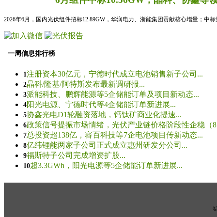
2026年6月，国内光伏组件招标12.89GW，华润电力、浙能集团贡献核心增量；中
一周信息排行榜
注册资本30亿元，宁德时代成立电池销售新子公司...
1
晶科/隆基/阿特斯发布最新调研报...
2
派能科技、鹏辉能源等5企储能订单及项目新动态...
3
阳光电源、宁德时代等4企储能订单新进展...
4
协鑫光电D1轮融资落地，钙钛矿商业化提速...
5
政策信号提振市场情绪，光伏产业链价格阶段性企稳（8.5
6
总投资超138亿，容百科技等7企电池项目传新动态...
7
亿纬锂能两家子公司正式成立惠州研发分公司...
8
福斯特子公司完成增资扩股...
9
超3.3GWh，阳光电源等5企储能订单新进展...
10
© 