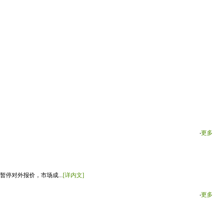
‧
更多
停对外报价，市场成...
[详内文]
‧
更多