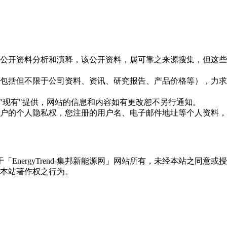
信息是根据公开资料分析和演释，该公开资料，属可靠之来源搜集，
现的信息（包括但不限于公司资料、资讯、研究报告、产品价格等）
现况"及"现有"提供，网站的信息和内容如有更改恕不另行通知。
所有使用用户的个人隐私权，您注册的用户名、电子邮件地址等个人
权属于「EnergyTrend-集邦新能源网」网站所有，未经本站
本站著作权之行为。