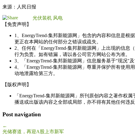
来源：人民日报
光伏装机
风电
【免责声明】
1、EnergyTrend-集邦新能源网」包含的内容和
更正在本网站的任何部分之错误或疏失。
2、任何在「EnergyTrend-集邦新能源网」上出
行为负责。如有错漏，请以各公司官方网站公布为准。
3、「EnergyTrend-集邦新能源网」信息服务基于"
4、「EnergyTrend-集邦新能源网」尊重并保护
动地泄露给第三方。
【版权声明】
「EnergyTrend-集邦新能源网」所刊原创内容之著作
播送或出版该内容之全部或局部，亦不得有其他任何违反
Post navigation
←
光储赛道，再迎A股上市新军